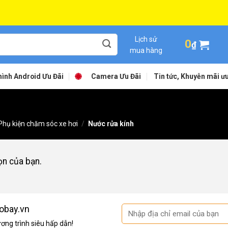
Lịch sử
0
₫
mua hàng
ình Android Ưu Đãi
Camera Ưu Đãi
Tin tức, Khuyễn mãi ưu
Phụ kiện chăm sóc xe hơi
/
Nước rửa kính
ọn của bạn.
obay.vn
ng trình siêu hấp dẫn!