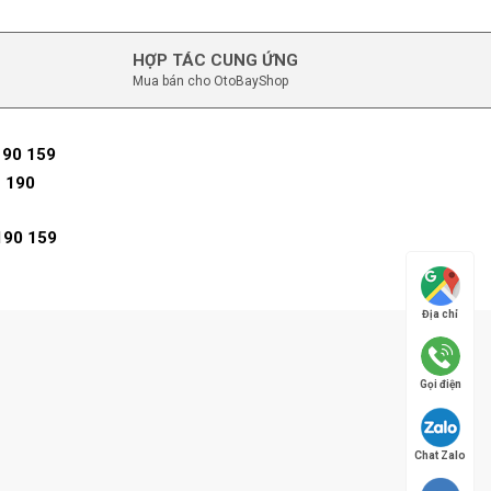
HỢP TÁC CUNG ỨNG
Mua bán cho OtoBayShop
190 159
 190
190 159
Địa chỉ
Gọi điện
Chat Zalo