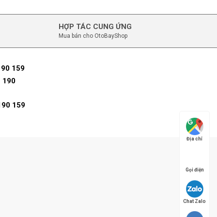
HỢP TÁC CUNG ỨNG
Mua bán cho OtoBayShop
190 159
 190
190 159
Địa chỉ
Gọi điện
Chat Zalo