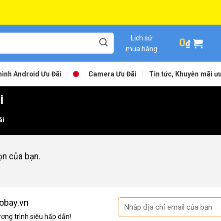
Lịch sử
0
₫
mua hàng
ình Android Ưu Đãi
Camera Ưu Đãi
Tin tức, Khuyễn mãi ưu
i
ãi
ọn của bạn.
obay.vn
ng trình siêu hấp dẫn!