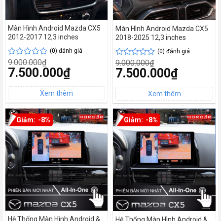
Màn Hình Android Mazda CX5
Màn Hình Android Mazda CX5
2012-2017 12,3 inches
2018-2025 12,3 inches
(0) đánh giá
(0) đánh giá
9.000.000
₫
9.000.000
₫
Được
Được
Giá
7.500.000
₫
Giá
7.500.000
₫
xếp
xếp
gốc
gốc
hạng
hạng
Giá
là:
Giá
là:
0
0
hiện
9.000.000₫.
hiện
9.000.000₫.
tại
5
tại
5
là:
là:
sao
sao
7.500.000₫.
7.500.000₫.
-8%
-8%
Hệ Thống Màn Hình Android &
Hệ Thống Màn Hình Android &