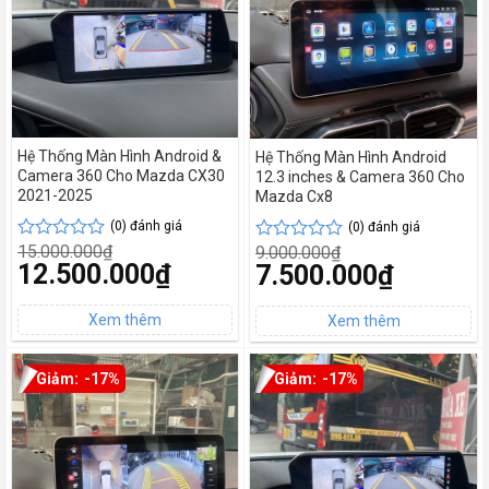
Hệ Thống Màn Hình Android &
Hệ Thống Màn Hình Android
Camera 360 Cho Mazda CX30
12.3 inches & Camera 360 Cho
2021-2025
Mazda Cx8
(0) đánh giá
(0) đánh giá
15.000.000
₫
9.000.000
₫
Được
Được
Giá
12.500.000
₫
Giá
7.500.000
₫
xếp
xếp
gốc
gốc
hạng
hạng
Giá
là:
Giá
là:
0
0
hiện
15.000.000₫.
hiện
9.000.000₫.
tại
5
tại
5
là:
là:
sao
sao
12.500.000₫.
7.500.000₫.
-17%
-17%