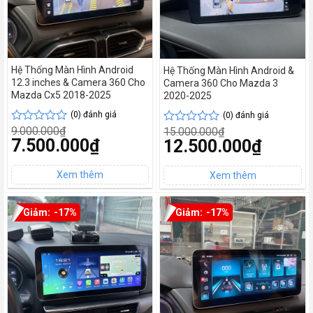
Hệ Thống Màn Hình Android
Hệ Thống Màn Hình Android &
12.3 inches & Camera 360 Cho
Camera 360 Cho Mazda 3
Mazda Cx5 2018-2025
2020-2025
(0) đánh giá
(0) đánh giá
9.000.000
₫
15.000.000
₫
Được
Được
Giá
7.500.000
₫
Giá
12.500.000
₫
xếp
xếp
gốc
gốc
hạng
hạng
Giá
là:
Giá
là:
0
0
hiện
9.000.000₫.
hiện
15.000.000₫.
tại
5
tại
5
là:
là:
sao
sao
7.500.000₫.
12.500.000₫.
-17%
-17%