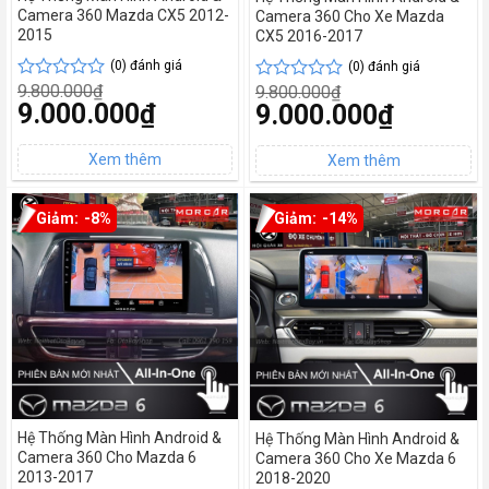
Camera 360 Mazda CX5 2012-
Camera 360 Cho Xe Mazda
2015
CX5 2016-2017
(0) đánh giá
(0) đánh giá
9.800.000
₫
9.800.000
₫
Được
Được
Giá
9.000.000
₫
Giá
9.000.000
₫
xếp
xếp
gốc
gốc
hạng
hạng
Giá
là:
Giá
là:
0
0
hiện
9.800.000₫.
hiện
9.800.000₫.
tại
5
tại
5
là:
là:
sao
sao
9.000.000₫.
9.000.000₫.
-8%
-14%
Hệ Thống Màn Hình Android &
Hệ Thống Màn Hình Android &
Camera 360 Cho Mazda 6
Camera 360 Cho Xe Mazda 6
2013-2017
2018-2020