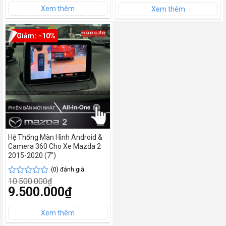
0
0
hiện
11.500.000₫.
hiện
14.000.000₫.
tại
5
tại
5
là:
là:
sao
sao
10.500.000₫.
12.000.000₫.
-10%
Hệ Thống Màn Hình Android &
Camera 360 Cho Xe Mazda 2
2015-2020 (7″)
(0) đánh giá
10.500.000
₫
Được
Giá
9.500.000
₫
xếp
gốc
hạng
Giá
là:
0
hiện
10.500.000₫.
tại
5
là:
sao