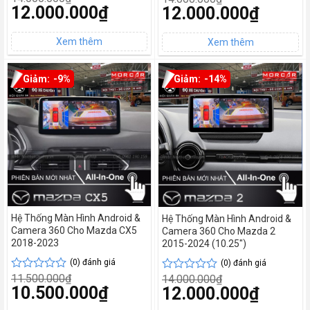
Giá
12.000.000
₫
Giá
12.000.000
₫
xếp
xếp
gốc
gốc
hạng
hạng
Giá
là:
Giá
là:
0
0
hiện
14.000.000₫.
hiện
14.000.000₫.
tại
5
tại
5
là:
là:
sao
sao
12.000.000₫.
12.000.000₫.
-9%
-14%
Hệ Thống Màn Hình Android &
Hệ Thống Màn Hình Android &
Camera 360 Cho Mazda CX5
Camera 360 Cho Mazda 2
2018-2023
2015-2024 (10.25″)
(0) đánh giá
(0) đánh giá
11.500.000
₫
14.000.000
₫
Được
Được
Giá
10.500.000
₫
Giá
12.000.000
₫
xếp
xếp
gốc
gốc
hạng
hạng
Giá
là:
Giá
là: