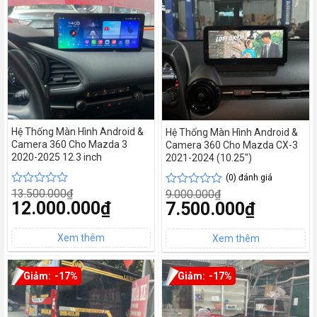
Hệ Thống Màn Hình Android &
Hệ Thống Màn Hình Android &
Camera 360 Cho Mazda 3
Camera 360 Cho Mazda CX-3
2020-2025 12.3 inch
2021-2024 (10.25″)
(0) đánh giá
13.500.000
₫
9.000.000
₫
Được
Được
Giá
12.000.000
₫
Giá
7.500.000
₫
xếp
xếp
gốc
gốc
hạng
hạng
Giá
là:
Giá
là:
0
0
hiện
13.500.000₫.
hiện
9.000.000₫.
tại
5
tại
5
là:
là:
sao
sao
12.000.000₫.
7.500.000₫.
-17%
-17%