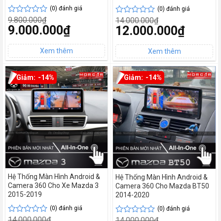
(0) đánh giá
(0) đánh giá
9.800.000
₫
14.000.000
₫
Được
Được
Giá
9.000.000
₫
Giá
12.000.000
₫
xếp
xếp
gốc
gốc
hạng
hạng
Giá
là:
Giá
là:
0
0
hiện
9.800.000₫.
hiện
14.000.000₫.
tại
5
tại
5
là:
là:
sao
sao
9.000.000₫.
12.000.000₫.
-14%
-14%
Hệ Thống Màn Hình Android &
Hệ Thống Màn Hình Android &
Camera 360 Cho Xe Mazda 3
Camera 360 Cho Mazda BT50
2015-2019
2014-2020
(0) đánh giá
(0) đánh giá
14.000.000
₫
14.000.000
₫
Được
Được