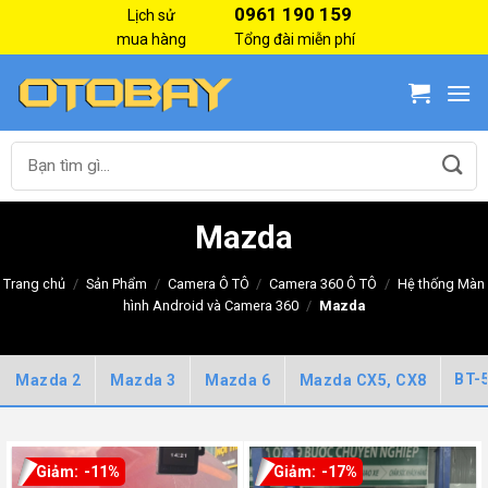
Skip
0961 190 159
Lịch sử
to
mua hàng
Tổng đài miễn phí
content
Tìm
kiếm:
Mazda
Trang chủ
/
Sản Phẩm
/
Camera Ô TÔ
/
Camera 360 Ô TÔ
/
Hệ thống Màn
hình Android và Camera 360
/
Mazda
BT-
Mazda 2
Mazda 3
Mazda 6
Mazda CX5, CX8
-11%
-17%