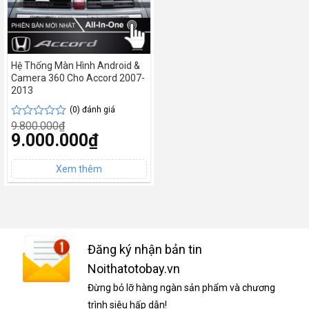
Hệ Thống Màn Hình Android &
Camera 360 Cho Accord 2007-
2013
(0) đánh giá
9.800.000
₫
Được
Giá
9.000.000
₫
xếp
gốc
hạng
Giá
là:
0
hiện
9.800.000₫.
tại
5
là:
sao
9.000.000₫.
Đăng ký nhận bản tin
Noithatotobay.vn
Đừng bỏ lỡ hàng ngàn sản phẩm và chương
trình siêu hấp dẫn!