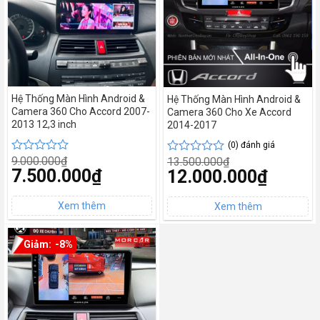
Hệ Thống Màn Hình Android &
Hệ Thống Màn Hình Android &
Camera 360 Cho Accord 2007-
Camera 360 Cho Xe Accord
2013 12,3 inch
2014-2017
(0) đánh giá
9.000.000
₫
13.500.000
₫
Được
Được
Giá
7.500.000
₫
Giá
12.000.000
₫
xếp
xếp
gốc
gốc
hạng
hạng
Giá
là:
Giá
là:
0
0
hiện
9.000.000₫.
hiện
13.500.000₫.
tại
5
tại
5
là:
là:
sao
sao
7.500.000₫.
12.000.000₫.
-8%