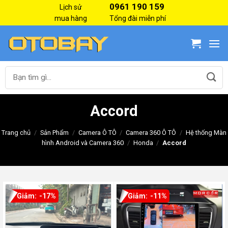
Skip
0961 190 159
Lịch sử
to
mua hàng
Tổng đài miễn phí
content
Tìm
kiếm:
Accord
Trang chủ
/
Sản Phẩm
/
Camera Ô TÔ
/
Camera 360 Ô TÔ
/
Hệ thống Màn
hình Android và Camera 360
/
Honda
/
Accord
-17%
-11%