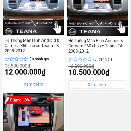
Hệ Thống Màn Hình Android &
Hệ Thống Màn Hình Android &
Camera 360 cho xe Teana TB
Camera 360 cho xe Teana TA
2008-2012
2008-2012
(0) đánh giá
(0) đánh giá
13.500.000
₫
12.000.000
₫
Được
Được
Giá
12.000.000
₫
Giá
10.500.000
₫
xếp
xếp
gốc
gốc
hạng
hạng
Giá
là:
Giá
là:
0
0
hiện
13.500.000₫.
hiện
12.000.000₫.
tại
5
tại
5
là:
là:
sao
sao
12.000.000₫.
10.500.000₫.
-8%