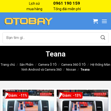
Skip
0961 190 159
Lịch sử
to
mua hàng
Tổng đài miễn phí
content
Tìm
kiếm:
Teana
Trang chủ
/
Sản Phẩm
/
Camera Ô TÔ
/
Camera 360 Ô TÔ
/
Hệ thống Màn
hình Android và Camera 360
/
Nissan
/
Teana
-11%
-13%