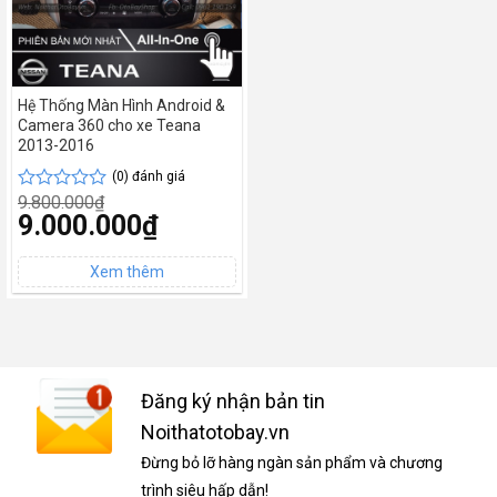
Hệ Thống Màn Hình Android &
Camera 360 cho xe Teana
2013-2016
(0) đánh giá
9.800.000
₫
Được
Giá
9.000.000
₫
xếp
gốc
hạng
Giá
là:
0
hiện
9.800.000₫.
tại
5
là:
sao
9.000.000₫.
Đăng ký nhận bản tin
Noithatotobay.vn
Đừng bỏ lỡ hàng ngàn sản phẩm và chương
trình siêu hấp dẫn!