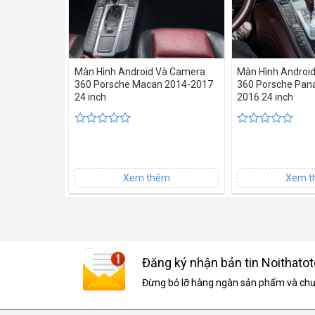
Màn Hình Android Và Camera
Màn Hình Android
360 Porsche Macan 2014-2017
360 Porsche Pan
24 inch
2016 24 inch
Được
Được
xếp
xếp
hạng
hạng
0
0
5
5
sao
sao
Đăng ký nhận bản tin Noithatot
Đừng bỏ lỡ hàng ngàn sản phẩm và chươ