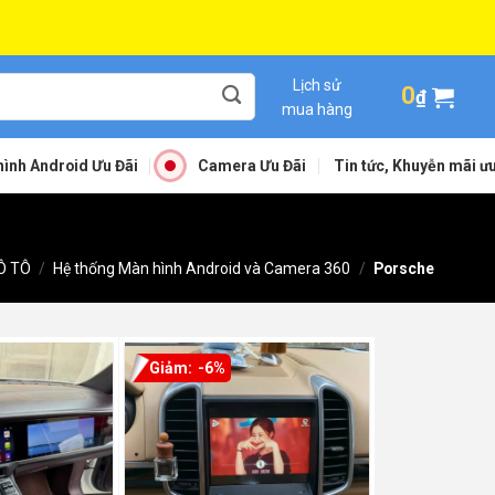
Lịch sử
0
₫
mua hàng
ình Android Ưu Đãi
Camera Ưu Đãi
Tin tức, Khuyễn mãi ưu
Ô TÔ
/
Hệ thống Màn hình Android và Camera 360
/
Porsche
-6%