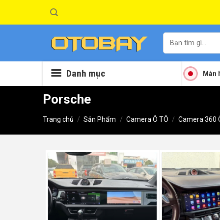
Skip
to
content
Tìm
kiếm:
Danh mục
Màn h
Porsche
Trang chủ
/
Sản Phẩm
/
Camera Ô TÔ
/
Camera 360 