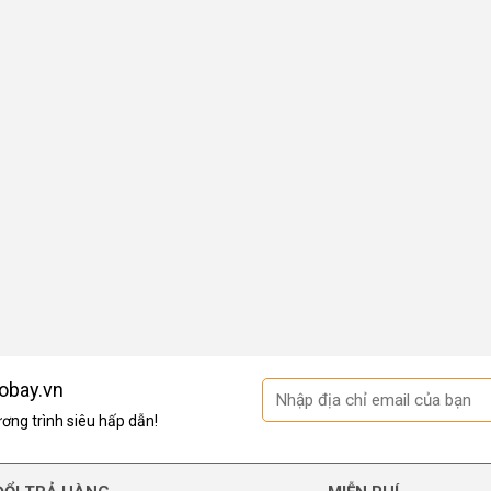
obay.vn
ng trình siêu hấp dẫn!