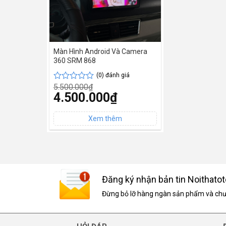
Màn Hình Android Và Camera
360 SRM 868
(0) đánh giá
5.500.000
₫
Được
Giá
4.500.000
₫
xếp
gốc
hạng
Giá
là:
0
hiện
5.500.000₫.
5
tại
sao
là:
4.500.000₫.
Đăng ký nhận bản tin Noithatot
Đừng bỏ lỡ hàng ngàn sản phẩm và chươ