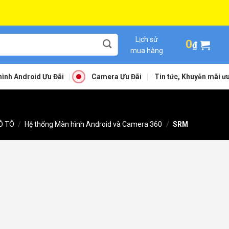
Lịch sử
0
₫
mua hàng
ình Android Ưu Đãi
Camera Ưu Đãi
Tin tức, Khuyễn mãi ưu
Ô TÔ
/
Hệ thống Màn hình Android và Camera 360
/
SRM