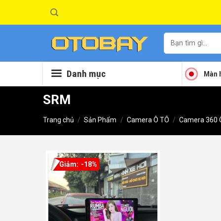
Skip
to
content
Tìm
kiếm:
Danh mục
Màn h
SRM
Trang chủ
/
Sản Phẩm
/
Camera Ô TÔ
/
Camera 360 
-18%