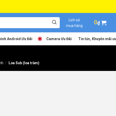
Lịch sử
0
₫
mua hàng
ình Android Ưu Đãi
Camera Ưu Đãi
Tin tức, Khuyễn mãi ưu
nh
/
Loa Sub (loa trầm)