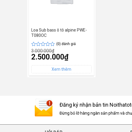
Loa Sub bass ô tô alpine PWE-
T080OC
(0) đánh giá
3.000.000
₫
Được
Giá
2.500.000
₫
xếp
gốc
hạng
Giá
là:
0
hiện
3.000.000₫.
5
tại
sao
là:
2.500.000₫.
Đăng ký nhận bản tin Noithatot
Đừng bỏ lỡ hàng ngàn sản phẩm và chươ