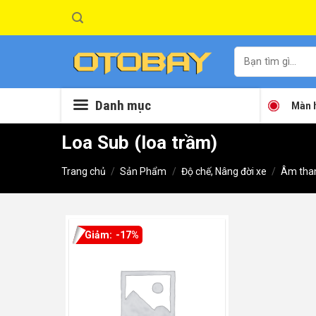
Skip
to
content
Tìm
kiếm:
Danh mục
Màn h
Loa Sub (loa trầm)
Trang chủ
/
Sản Phẩm
/
Độ chế, Nâng đời xe
/
Âm tha
-17%