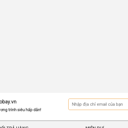
obay.vn
ng trình siêu hấp dẫn!