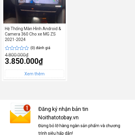
Hệ Thống Màn Hình Android &
Camera 360 Cho xe MG ZS
2021-2024
(0) đánh giá
4.800.000
₫
Được
Giá
3.850.000
₫
xếp
gốc
hạng
Giá
là:
0
hiện
4.800.000₫.
tại
5
là:
sao
3.850.000₫.
Đăng ký nhận bản tin
Noithatotobay.vn
Đừng bỏ lỡ hàng ngàn sản phẩm và chương
trình siêu hấp dẫn!