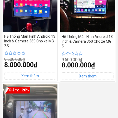
Hệ Thống Màn Hình Android 13
Hệ Thống Màn Hình Android 13
inch & Camera 360 Cho xe MG
inch & Camera 360 Cho xe MG
ZS
5
9.500.000
₫
9.500.000
₫
Được
Được
Giá
8.000.000
₫
Giá
8.000.000
₫
xếp
xếp
gốc
gốc
hạng
hạng
Giá
là:
Giá
là:
0
0
hiện
9.500.000₫.
hiện
9.500.000₫.
tại
5
tại
5
là:
là:
sao
sao
8.000.000₫.
8.000.000₫.
-20%