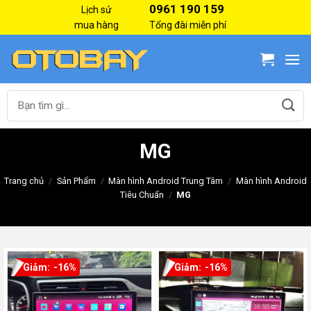
Skip
0961 190 159
Lịch sử
to
mua hàng
Tổng đài miễn phí
content
Tìm
kiếm:
MG
Trang chủ
/
Sản Phẩm
/
Màn hình Android Trung Tâm
/
Màn hình Android
Tiêu Chuẩn
/
MG
-16%
-16%