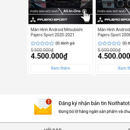
Màn Hình Android Mitsubishi
Màn Hình Android
Pajero Sport 2020-2021
Pajero Sport 200
(0) đánh giá
(0) 
5.500.000
₫
5.500.000
₫
Được
Được
Giá
Giá
4.500.000
₫
4.500.00
xếp
xếp
gốc
gốc
hạng
hạng
Giá
Giá
là:
là:
0
0
hiện
hiện
5.500.000₫.
5.500.000₫.
5
5
tại
tại
sao
sao
là:
là:
4.500.000₫.
4.500.000₫.
Đăng ký nhận bản tin Noithatot
Đừng bỏ lỡ hàng ngàn sản phẩm và chươ