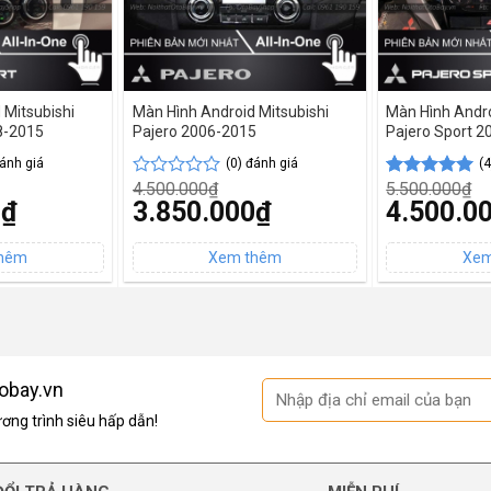
 Mitsubishi
Màn Hình Android Mitsubishi
Màn Hình Andro
8-2015
Pajero 2006-2015
Pajero Sport 
đánh giá
(0) đánh giá
(
4.500.000
₫
5.500.000
₫
Được
5.00
4
trên 5
Giá
Giá
0
₫
3.850.000
₫
4.500.0
xếp
dựa trên
gốc
gốc
hạng
đánh giá
Giá
Giá
là:
là:
0
hiện
hiện
4.500.000₫.
5.500.000₫.
5
tại
tại
sao
là:
là:
3.850.000₫.
4.500.000₫.
obay.vn
ng trình siêu hấp dẫn!