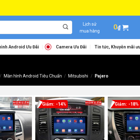
Lịch sử
0
₫
mua hàng
ình Android Ưu Đãi
Camera Ưu Đãi
Tin tức, Khuyễn mãi ưu
/
Màn hình Android Tiêu Chuẩn
/
Mitsubishi
/
Pajero
-14%
-18%