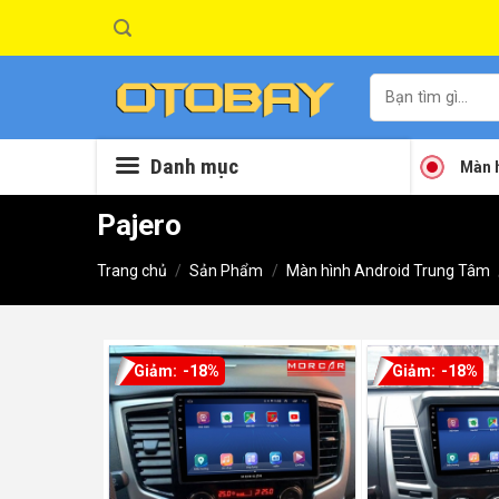
Skip
to
content
Tìm
kiếm:
Danh mục
Màn h
Pajero
Trang chủ
/
Sản Phẩm
/
Màn hình Android Trung Tâm
-18%
-18%