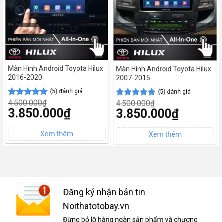
Màn Hình Android Toyota Hilux
Màn Hình Android Toyota Hilux
2016-2020
2007-2015
(5) đánh giá
(5) đánh giá
4.500.000
₫
4.500.000
₫
5.00
5
trên 5
5.00
5
trên 5
Giá
3.850.000
₫
Giá
3.850.000
₫
dựa trên
dựa trên
gốc
gốc
đánh giá
đánh giá
Giá
là:
Giá
là:
hiện
4.500.000₫.
hiện
4.500.000₫.
tại
tại
là:
là:
3.850.000₫.
3.850.000₫.
Đăng ký nhận bản tin
Noithatotobay.vn
Đừng bỏ lỡ hàng ngàn sản phẩm và chương