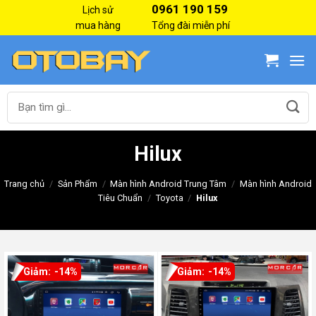
Skip
0961 190 159
Lịch sử
to
mua hàng
Tổng đài miễn phí
content
Tìm
kiếm:
Hilux
Trang chủ
/
Sản Phẩm
/
Màn hình Android Trung Tâm
/
Màn hình Android
Tiêu Chuẩn
/
Toyota
/
Hilux
-14%
-14%