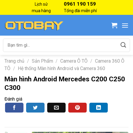
Skip
0961 190 159
Lịch sử
to
mua hàng
Tổng đài miễn phí
content
Tìm
kiếm:
Trang chủ
/
Sản Phẩm
/
Camera Ô TÔ
/
Camera 360 Ô
TÔ
/
Hệ thống Màn hình Android và Camera 360
Màn hình Android Mercedes C200 C250
C300
Đánh giá