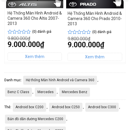
Hệ Thống Màn Hình Android &
M
Hệ Thống Màn Hình Android &
Camera 360 Cho Altis 2007-
G
Camera 360 Cho Prado 2010-
2013
2013
(0) đánh giá
(0) đánh giá
9.800.000
₫
1
9.800.000
₫
Được
5
4
Được
Giá
G
9.000.000
₫
Giá
9.000.000
₫
xếp
d
xếp
gốc
g
gốc
hạng
đ
hạng
Giá
G
là:
Giá
là
là:
0
0
hiện
h
9.800.000₫.
hiện
1
9.800.000₫.
tại
5
t
tại
5
là:
là
là:
sao
sao
9.000.000₫.
1
9.000.000₫.
Danh mục:
,
Hệ thống Màn hình Android và Camera 360
,
,
Benz C Class
Mercedes
Mercedes Benz
Thẻ:
,
,
,
Android box C200
Android box C250
Android box C300
,
Bản đồ dẫn đường Mercedes C200