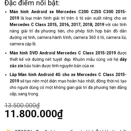
Đặc điểm nổi bật:
Màn hình Android
xe Mercedes C200 C250 C300 2015-
2019
là loại màn hình giải trí trên ô tô sản xuất riêng cho xe
Mercedes C Class 2015, 2016, 2017, 2018, 2019
với các tính
năng giải trí đa phương tiện, cho phép tích hợp bản đồ dẫn
đường vệ tinh, camera hành trình, camera 360 ô tô, camera lùi,
camera cập lề.
Màn hình DVD Android Mercedes C Class 2015-2019
được
thiết kế với đường nét tuyệt đẹp. Khuôn mẫu cùng với hệ
dây
zắc zin
bảo toàn được tính nguyên bản của xe.
Lắp Màn hình Android 4G cho xe Mercedes C Class 2015-
2019
sẽ tạo nên một diện mạo hoàn hảo nhất, đồng thời nó tạo
cho người dùng có một không gian giải trí đa phương tiện đẳng
cấp, sang trọng.
13.500.000
₫
Giá
11.800.000
₫
gốc
là:
Giá
13.500.000₫.
hiện
tại