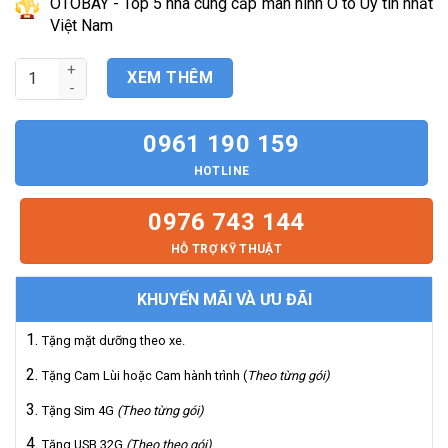
OTOBAY - Top 5 nhà cung cấp màn hình Ô tô Uy tín nhất
là:
Việt Nam
11.800.000₫.
Màn hình Android Mercedes C200 C250 C300 số lượng
XEM THÊM
0961 190 159
HOTLINE
0976 743 144
HỖ TRỢ KỸ THUẬT
KHUYẾN MÃI VÀ ƯU ĐÃI
Tặng mặt dưỡng theo xe.
Tặng Cam Lùi hoặc Cam hành trình (
Theo từng gói)
Tặng Sim 4G
(Theo từng gói)
Tặng USB 32G
(Theo theo gói)