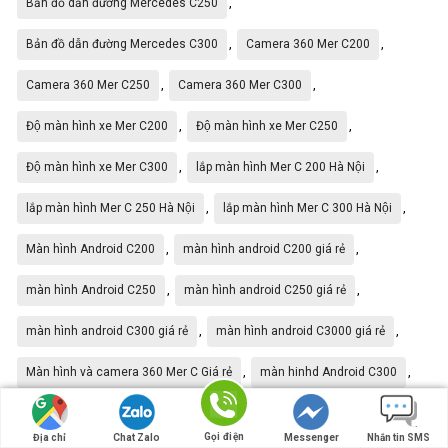
,
Bản đồ dẫn đường Mercedes C250
,
,
Bản đồ dẫn đường Mercedes C300
Camera 360 Mer C200
,
,
Camera 360 Mer C250
Camera 360 Mer C300
,
,
Độ màn hình xe Mer C200
Độ màn hình xe Mer C250
,
,
Độ màn hình xe Mer C300
lắp màn hình Mer C 200 Hà Nội
,
,
lắp màn hình Mer C 250 Hà Nội
lắp màn hình Mer C 300 Hà Nội
,
,
Màn hình Android C200
màn hình android C200 giá rẻ
,
,
màn hình Android C250
màn hình android C250 giá rẻ
,
,
màn hình android C300 giá rẻ
màn hình android C3000 giá rẻ
,
,
Màn hình và camera 360 Mer C Giá rẻ
màn hinhd Android C300
,
Xem youtube trên màn hình Mer C 200
Gọi điện
Địa chỉ
Chat Zalo
Messenger
Nhắn tin SMS