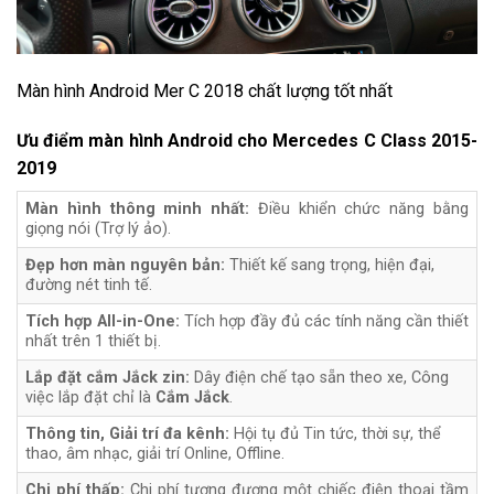
Màn hình Android Mer C 2018 chất lượng tốt nhất
Ưu điểm màn hình Android cho Mercedes C Class 2015-
2019
Màn hình thông minh nhất:
Điều khiển chức năng bằng
giọng nói (Trợ lý ảo).
Đẹp hơn màn nguyên bản:
Thiết kế sang trọng, hiện đại,
đường nét tinh tế.
Tích hợp All-in-One:
Tích hợp đầy đủ các tính năng cần thiết
nhất trên 1 thiết bị.
Lắp đặt cắm Jắck zin:
Dây điện chế tạo sẵn theo xe, Công
việc lắp đặt chỉ là
Cắm Jắck
.
Thông tin, Giải trí đa kênh:
Hội tụ đủ Tin tức, thời sự, thể
thao, âm nhạc, giải trí Online, Offline.
Chi phí thấp:
Chi phí tương đương một chiếc điện thoại tầm