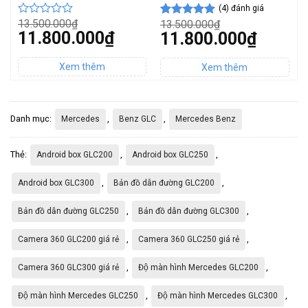
(4) đánh giá
13.500.000
₫
1
13.500.000
₫
Được
5
3
5.00
4
trên 5
Giá
G
11.800.000
₫
Giá
11.800.000
₫
xếp
d
dựa trên
gốc
g
gốc
hạng
đ
đánh giá
Giá
G
là:
Giá
là
là:
0
hiện
h
13.500.000₫.
hiện
1
13.500.000₫.
tại
5
t
tại
là:
là
là:
sao
11.800.000₫.
1
11.800.000₫.
Danh mục:
,
,
Mercedes
Benz GLC
Mercedes Benz
Thẻ:
,
,
Android box GLC200
Android box GLC250
,
,
Android box GLC300
Bản đồ dẫn đường GLC200
,
,
Bản đồ dẫn đường GLC250
Bản đồ dẫn đường GLC300
,
,
Camera 360 GLC200 giá rẻ
Camera 360 GLC250 giá rẻ
,
,
Camera 360 GLC300 giá rẻ
Độ màn hình Mercedes GLC200
,
,
Độ màn hình Mercedes GLC250
Độ màn hình Mercedes GLC300