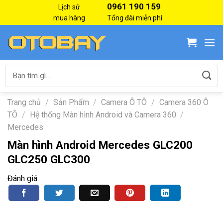
Skip
0961 190 159
Lịch sử
to
mua hàng
Tổng đài miễn phí
content
Tìm
kiếm:
Trang chủ
/
Sản Phẩm
/
Camera Ô TÔ
/
Camera 360 Ô
TÔ
/
Hệ thống Màn hình Android và Camera 360
/
Mercedes
Màn hình Android Mercedes GLC200
GLC250 GLC300
Đánh giá