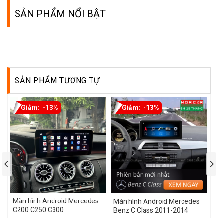
SẢN PHẨM NỔI BẬT
SẢN PHẨM TƯƠNG TỰ
-13%
-13%
Màn hình Android Mercedes
M
Màn hình Android Mercedes
C200 C250 C300
G
Benz C Class 2011-2014