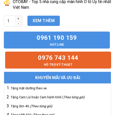
tại
OTOBAY - Top 5 nhà cung cấp màn hình Ô tô Uy tín nhất
là:
Việt Nam
11.800.000₫.
Màn hình Android Mercedes GLC200 GLC250 GLC300 số lượng
XEM THÊM
0961 190 159
HOTLINE
0976 743 144
HỖ TRỢ KỸ THUẬT
KHUYẾN MÃI VÀ ƯU ĐÃI
Tặng mặt dưỡng theo xe.
Tặng Cam Lùi hoặc Cam hành trình (
Theo từng gói)
Tặng Sim 4G
(Theo từng gói)
Tặng USB 32G
(Theo theo gói)