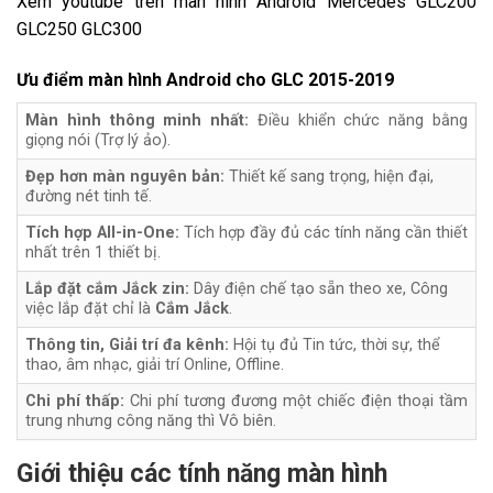
Xem youtube trên màn hình Android Mercedes GLC200
GLC250 GLC300
Ưu điểm màn hình Android cho GLC 2015-2019
Màn hình thông minh nhất:
Điều khiển chức năng bằng
giọng nói (Trợ lý ảo).
Đẹp hơn màn nguyên bản:
Thiết kế sang trọng, hiện đại,
đường nét tinh tế.
Tích hợp All-in-One:
Tích hợp đầy đủ các tính năng cần thiết
nhất trên 1 thiết bị.
Lắp đặt cắm Jắck zin:
Dây điện chế tạo sẵn theo xe, Công
việc lắp đặt chỉ là
Cắm Jắck
.
Thông tin, Giải trí đa kênh:
Hội tụ đủ Tin tức, thời sự, thể
thao, âm nhạc, giải trí Online, Offline.
Chi phí thấp:
Chi phí tương đương một chiếc điện thoại tầm
trung nhưng công năng thì Vô biên.
Giới thiệu các tính năng màn hình