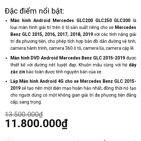
Đặc điểm nổi bật:
Màn hình Android Mercedes GLC200 GLC250 GLC300
là
loại màn hình giải trí trên ô tô sản xuất riêng cho xe
Mercedes
Benz GLC 2015, 2016, 2017, 2018, 2019
với các tính năng giải
trí đa phương tiện, cho phép tích hợp bản đồ dẫn đường vệ tinh,
camera hành trình, camera 360 ô tô, camera lùi, camera cập lề.
Màn hình DVD Android Mercedes Benz GLC 2015-2019
được
thiết kế với đường nét tuyệt đẹp. Khuôn mẫu cùng với hệ
dây
zắc zin
bảo toàn được tính nguyên bản của xe.
Lắp Màn hình Android 4G cho xe Mercedes Benz GLC 2015-
2019
sẽ tạo nên một diện mạo hoàn hảo nhất, đồng thời nó tạo
cho người dùng có một không gian giải trí đa phương tiện đẳng
cấp, sang trọng.
13.500.000
₫
Giá
11.800.000
₫
gốc
là:
Giá
13.500.000₫.
hiện