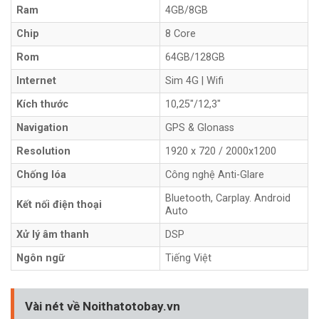
Mã SP
M8953/M7862
CPU
Qualcomm MSM8953
Ram
4GB/8GB
Chip
8 Core
Rom
64GB/128GB
Internet
Sim 4G | Wifi
Kích thước
10,25"/12,3"
Navigation
GPS & Glonass
Resolution
1920 x 720 / 2000x1200
Chống lóa
Công nghệ Anti-Glare
Bluetooth, Carplay. Android
Kết nối điện thoại
Auto
Xử lý âm thanh
DSP
Ngôn ngữ
Tiếng Việt