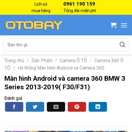
Skip
0961 190 159
Lịch sử
to
mua hàng
Tổng đài miễn phí
content
Tìm
kiếm:
Trang chủ
/
Sản Phẩm
/
Camera Ô TÔ
/
Camera 360 Ô
TÔ
/
Hệ thống Màn hình Android và Camera 360
Màn hình Android và camera 360 BMW 3
Series 2013-2019( F30/F31)
Đánh giá