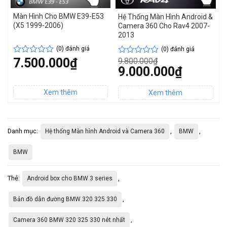
Màn Hình Cho BMW E39-E53
H
&
Hệ Thống Màn Hình Android &
(X5 1999-2006)
C
Camera 360 Cho Rav4 2007-
2
2013
(0) đánh giá
(0) đánh giá
7.500.000
₫
9
9.800.000
₫
Được
Được
G
Giá
9.000.000
₫
xếp
x
xếp
g
gốc
hạng
h
hạng
G
Giá
là
là:
0
0
0
h
hiện
9
9.800.000₫.
5
t
5
tại
5
là
là:
sao
s
sao
9
9.000.000₫.
Danh mục:
,
,
Hệ thống Màn hình Android và Camera 360
BMW
BMW
Thẻ:
,
Android box cho BMW 3 series