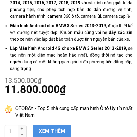
2014, 2015, 2016, 2017, 2018, 2019
với các tính năng giải trí đa
phương tiện, cho phép tích hợp bản đồ dẫn đường vệ tinh,
camera hành trình, camera 360 ô tô, camera lùi, camera cập lề.
Màn hình Android cho BMW 3 Series 2013-2019,
được thiết kế
với đường nét tuyệt đẹp. Khuôn mẫu cùng với hệ
dây zắc zin
theo xe nên việc lắp đặt bảo toàn được tính nguyên bản của xe.
Lắp Màn hình Android 4G cho xe BMW 3 Series 2013-2019,
sẽ
tạo nên một diện mạo hoàn hảo nhất, đồng thời nó tạo cho
người dùng có một không gian giải trí đa phương tiện đẳng cấp,
sang trọng.
13.500.000
₫
Giá
11.800.000
₫
gốc
là:
Giá
13.500.000₫.
hiện
tại
OTOBAY - Top 5 nhà cung cấp màn hình Ô tô Uy tín nhất
là:
Việt Nam
11.800.000₫.
Màn hình Android và camera 360 BMW 3 Series 2013-2019( F30
XEM THÊM