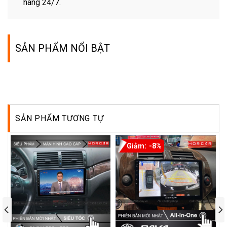
nhất cho khách hàng.
OtoBay
sẵn sàng Hợp tác, Hỗ trợ Đại lý và Khách
hàng 24/7.
SẢN PHẨM NỔI BẬT
SẢN PHẨM TƯƠNG TỰ
-8%