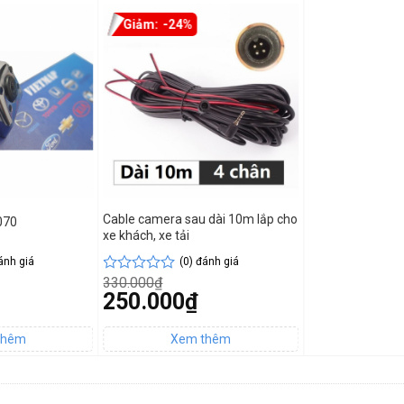
-24%
Cable camera sau dài 10m lắp cho
070
xe khách, xe tải
ánh giá
(0) đánh giá
330.000
₫
Được
Giá
250.000
₫
xếp
gốc
hạng
Giá
là:
0
hiện
330.000₫.
5
tại
sao
là:
250.000₫.