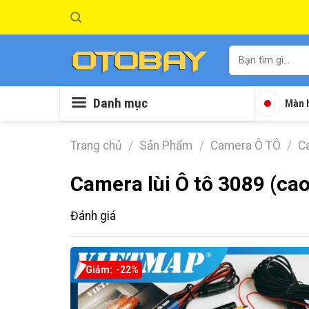
Skip
to
content
Tìm
kiếm:
Danh mục
Màn h
Trang chủ
/
Sản Phẩm
/
Camera Ô TÔ
/
Ca
Camera lùi Ô tô 3089 (cao
Đánh giá
-22%