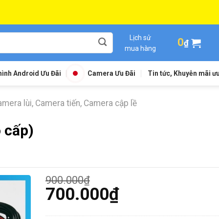
Lịch sử
0
₫
mua hàng
ình Android Ưu Đãi
Camera Ưu Đãi
Tin tức, Khuyễn mãi ưu
mera lùi, Camera tiến, Camera cập lề
 cấp)
900.000
₫
Giá
700.000
₫
gốc
Giá
là:
hiện