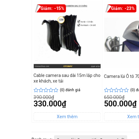
-15%
-23%
Cable camera sau dài 15m lắp cho
Camera lùi Ô tô 7
xe khách, xe tải
(0) đánh giá
(0) đ
390.000
₫
650.000
₫
Được
Được
Giá
Giá
330.000
₫
500.000
₫
xếp
xếp
gốc
gốc
hạng
hạng
Giá
Giá
là:
là:
0
0
hiện
hiện
390.000₫.
650.000₫.
5
5
tại
tại
sao
sao
là:
là:
330.000₫.
500.000₫.