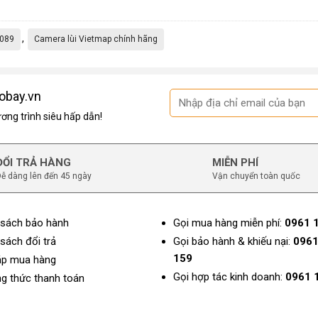
,
3089
Camera lùi Vietmap chính hãng
obay.vn
ng trình siêu hấp dẫn!
ĐỔI TRẢ HÀNG
MIỄN PHÍ
ễ dàng lên đến 45 ngày
Vận chuyển toàn quốc
 sách bảo hành
Gọi mua hàng miễn phí:
0961 
sách đổi trả
Gọi bảo hành & khiếu nại:
0961
159
áp mua hàng
Gọi hợp tác kinh doanh:
0961 
g thức thanh toán