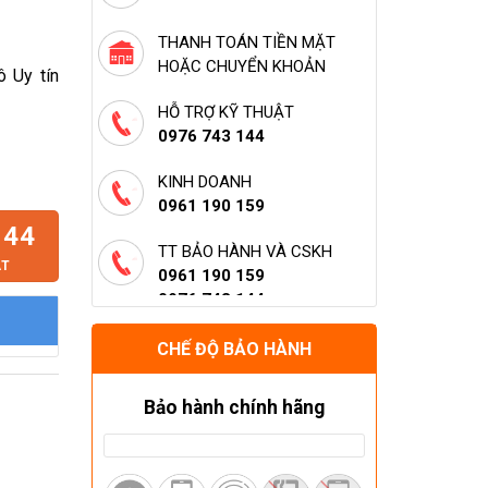
THANH TOÁN TIỀN MẶT
HOẶC CHUYỂN KHOẢN
 Uy tín
HỖ TRỢ KỸ THUẬT
0976 743 144
KINH DOANH
0961 190 159
144
TT BẢO HÀNH VÀ CSKH
ẬT
0961 190 159
0976 743 144
HỖ TRỢ LẮP ĐẶT (HÀ NỘI)
CHẾ ĐỘ BẢO HÀNH
0961 190 159
0976 743 144
Bảo hành chính hãng