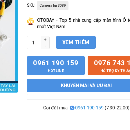
900.000₫.
tại
SKU:
Camera lùi 3089
là:
700.000₫.
OTOBAY - Top 5 nhà cung cấp màn hình Ô tô
nhất Việt Nam
Camera lùi Ô tô 3089 (cao cấp) số lượng
XEM THÊM
0961 190 159
0976 743 
HOTLINE
HỖ TRỢ KỸ THU
KHUYẾN MÃI VÀ ƯU ĐÃI
Gọi đặt mua:
0961 190 159
(7:30-22:00)