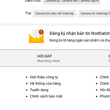
Danh mục:
Camera lùi, Camera tiến, Camera cập lề
Thẻ:
,
Camera lùi siêu nét Vietmap
Camera lùi Vietmap 
Đăng ký nhận bản tin Noithatot
Đừng bỏ lỡ hàng ngàn sản phẩm và chươ
HỎI ĐÁP
Mua hàng online
D
Giới thiệu công ty
Chính
Hệ thống cửa hàng
Chính 
Tuyển dụng
Hỏi đ
Chính sách bảo mật
Phươn