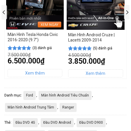
Màn Hình Tesla Honda Civic
M
Màn Hình Android Cruze |
2016-2020 (9.7″)
T
Lacetti 2009-2014
(3) đánh giá
(5) đánh giá
7.500.000
₫
4
4.500.000
₫
5.00
3
trên 5
5
5
5.00
5
trên 5
Giá
G
6.500.000
₫
Giá
3.850.000
₫
dựa trên
d
dựa trên
gốc
g
gốc
đánh giá
đ
đánh giá
Giá
G
là:
Giá
là
là:
hiện
h
7.500.000₫.
hiện
4
4.500.000₫.
tại
t
tại
là:
là
là:
6.500.000₫.
3
3.850.000₫.
Danh mục:
,
,
Ford
Màn hình Android Tiêu Chuẩn
,
Màn hình Android Trung Tâm
Ranger
Thẻ:
,
,
,
Đầu DVD 4G
Đầu DVD Android
Đầu DVD D900