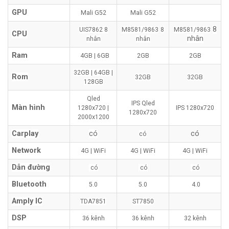
GPU
Mali G52
Mali G52
8
UIS7862
8
M8581/9863
8
M8581/9863
CPU
nhân
nhân
nhân
Ram
4GB | 6GB
2GB
2GB
32GB | 64GB |
Rom
32GB
32GB
128GB
Qled
IPS Qled
Màn hình
1280x720 |
IPS 1280x720
1280x720
2000x1200
Carplay
có
có
có
Network
4G | WiFi
4G | WiFi
4G | WiFi
Dẫn đường
có
có
có
Bluetooth
5.0
5.0
4.0
Amply IC
TDA7851
ST7850
DSP
36 kênh
36 kênh
32 kênh