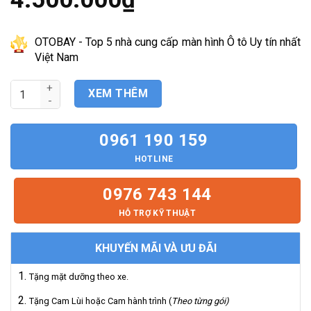
gốc
là:
Giá
5.500.000₫.
hiện
tại
OTOBAY - Top 5 nhà cung cấp màn hình Ô tô Uy tín nhất
là:
Việt Nam
4.500.000₫.
Màn Hình Android Ford Ranger XLT 2015-2019 số lượng
XEM THÊM
0961 190 159
HOTLINE
0976 743 144
HỖ TRỢ KỸ THUẬT
KHUYẾN MÃI VÀ ƯU ĐÃI
Tặng mặt dưỡng theo xe.
Tặng Cam Lùi hoặc Cam hành trình (
Theo từng gói)