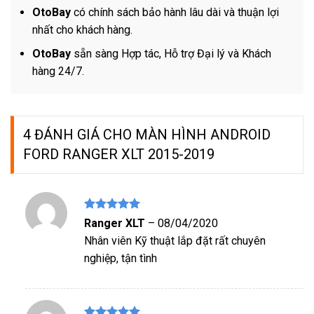
OtoBay
có chính sách bảo hành lâu dài và thuận lợi
nhất cho khách hàng.
OtoBay
sẵn sàng Hợp tác, Hỗ trợ Đại lý và Khách
hàng 24/7.
4 ĐÁNH GIÁ CHO
MÀN HÌNH ANDROID
FORD RANGER XLT 2015-2019
Được xếp
Ranger XLT
–
08/04/2020
hạng
5
5
Nhân viên Kỹ thuật lắp đặt rất chuyên
sao
nghiệp, tận tình