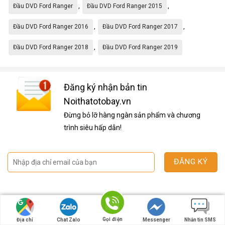
,
,
Đầu DVD Ford Ranger
Đầu DVD Ford Ranger 2015
,
,
Đầu DVD Ford Ranger 2016
Đầu DVD Ford Ranger 2017
,
Đầu DVD Ford Ranger 2018
Đầu DVD Ford Ranger 2019
Đăng ký nhận bản tin
Noithatotobay.vn
Đừng bỏ lỡ hàng ngàn sản phẩm và chương
trình siêu hấp dẫn!
Giới thiệu công ty
Chính sách bảo hành
Gọi điện
Địa chỉ
Chat Zalo
Messenger
Nhắn tin SMS
Hệ thống cửa hàng
Chính sách đổi trả