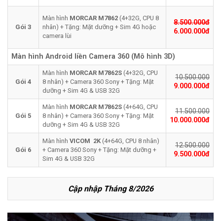
Màn hình
MORCAR
M7862
(4+32G, CPU 8
8.500.000đ
Gói 3
nhân) + Tặng: Mặt dưỡng + Sim 4G hoặc
6.000.000đ
camera lùi
Màn hình Android liền Camera 360 (Mô hình 3D)
Màn hình
MORCAR M7862S
(4+32G, CPU
10.500.000
Gói 4
8 nhân) + Camera 360 Sony + Tặng: Mặt
9.000.000đ
dưỡng + Sim 4G & USB 32G
Màn hình
MORCAR M7862S
(4+64G, CPU
11.500.000
Gói 5
8 nhân) + Camera 360 Sony + Tặng: Mặt
10.000.000đ
dưỡng + Sim 4G & USB 32G
Màn hình
VICOM 2K
(4+64G, CPU 8 nhân)
12.500.000
Gói 6
+ Camera 360 Sony + Tặng: Mặt dưỡng +
9.500.000đ
Sim 4G & USB 32G
Cập nhập Tháng 8/2026