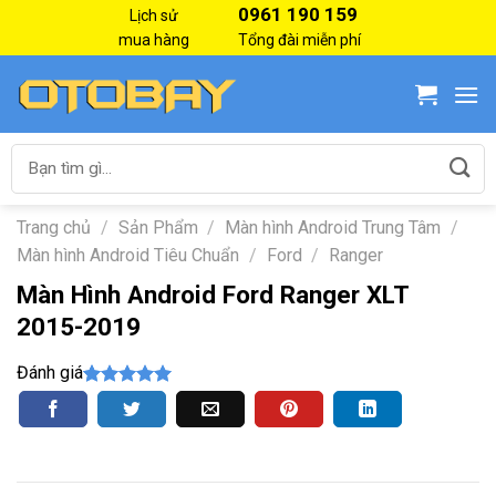
Skip
0961 190 159
Lịch sử
to
mua hàng
Tổng đài miễn phí
content
Tìm
kiếm:
Trang chủ
/
Sản Phẩm
/
Màn hình Android Trung Tâm
/
Màn hình Android Tiêu Chuẩn
/
Ford
/
Ranger
Màn Hình Android Ford Ranger XLT
2015-2019
Đánh giá
5.00
4
trên 5
dựa trên
đánh giá