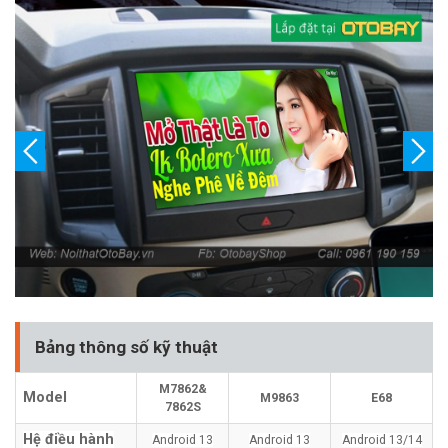
Bảng thông số kỹ thuật
M7862&
Model
M9863
E68
7862S
Hệ điều hành
Android 13
Android 13
Android 13/14