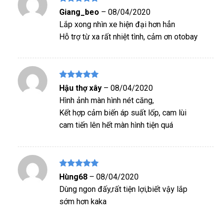
Được xếp
Giang_beo
–
08/04/2020
hạng
5
5
Lắp xong nhìn xe hiện đại hơn hẳn
sao
Hỗ trợ từ xa rất nhiệt tình, cảm ơn otobay
Được xếp
Hậu thợ xây
–
08/04/2020
hạng
5
5
Hình ảnh màn hình nét căng,
sao
Kết hợp cảm biến áp suất lốp, cam lùi
cam tiến lên hết màn hình tiện quá
Được xếp
Hùng68
–
08/04/2020
hạng
5
5
Dùng ngon đấy,rất tiện lợi,biết vậy lắp
sao
sớm hơn kaka