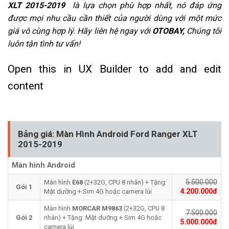
XLT 2015-2019
là lựa chọn phù hợp nhất, nó đáp ứng
được mọi nhu cầu cần thiết của người dùng với một mức
giá vô cùng hợp lý. Hãy liên hệ ngay với
OTOBAY,
Chúng tôi
luôn tận tình tư vấn!
Open this in UX Builder to add and edit
content
Bảng giá: Màn Hình Android Ford Ranger XLT
2015-2019
Màn hình Android
5.500.000
Màn hình
E68
(2+32G, CPU 8 nhân) + Tặng:
Gói 1
4.200.000đ
Mặt dưỡng + Sim 4G hoặc camera lùi
Màn hình
MORCAR
M9863
(2+32G, CPU 8
7.500.000
Gói 2
nhân) + Tặng: Mặt dưỡng + Sim 4G hoặc
5.000.000đ
camera lùi