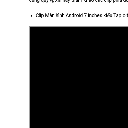
cùng quý vị, xin hãy tham khảo các clip phía dư
Clip Màn hình Android 7 inches kiểu Taplo 