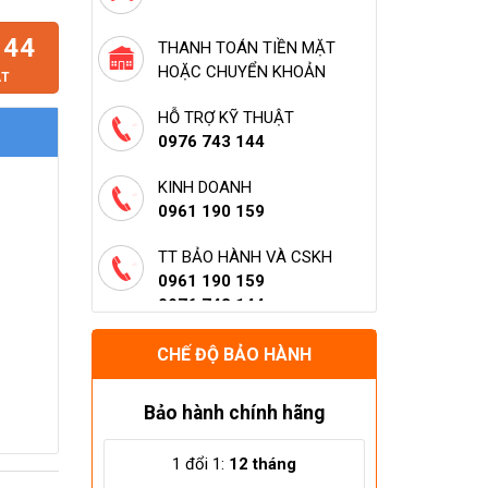
144
THANH TOÁN TIỀN MẶT
HOẶC CHUYỂN KHOẢN
ẬT
HỖ TRỢ KỸ THUẬT
0976 743 144
KINH DOANH
0961 190 159
TT BẢO HÀNH VÀ CSKH
0961 190 159
0976 743 144
HỖ TRỢ LẮP ĐẶT (HÀ NỘI)
CHẾ ĐỘ BẢO HÀNH
0961 190 159
0976 743 144
Bảo hành chính hãng
1 đổi 1:
12 tháng