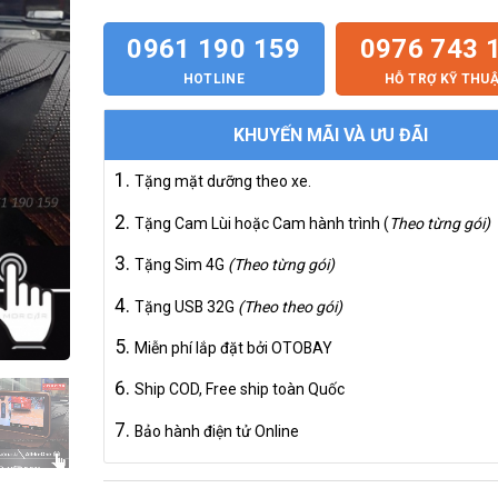
0961 190 159
0976 743 
HOTLINE
HỖ TRỢ KỸ THU
KHUYẾN MÃI VÀ ƯU ĐÃI
Tặng mặt dưỡng theo xe.
Tặng Cam Lùi hoặc Cam hành trình (
Theo từng gói)
Tặng Sim 4G
(Theo từng gói)
Tặng USB 32G
(Theo theo gói)
Miễn phí lắp đặt bởi OTOBAY
Ship COD, Free ship toàn Quốc
Bảo hành điện tử Online