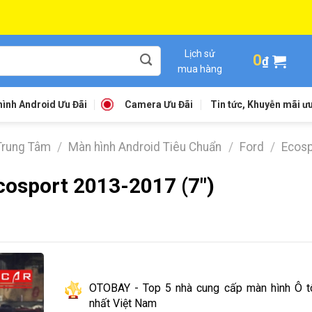
Lịch sử
0
₫
mua hàng
ình Android Ưu Đãi
Camera Ưu Đãi
Tin tức, Khuyễn mãi ưu
Trung Tâm
/
Màn hình Android Tiêu Chuẩn
/
Ford
/
Ecosp
cosport 2013-2017 (7″)
OTOBAY - Top 5 nhà cung cấp màn hình Ô tô
nhất Việt Nam