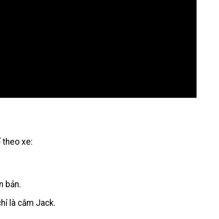
 theo xe:
n bản.
chỉ là cắm Jack.