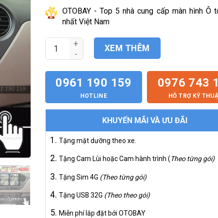
hiện
4.500.000₫.
tại
OTOBAY - Top 5 nhà cung cấp màn hình Ô tô
là:
nhất Việt Nam
3.850.000₫.
Màn Hình Android Hyundai I10 2013-2019 số lượ
XEM THÊM
0961 190 159
0976 743 
HOTLINE
HỖ TRỢ KỸ THU
KHUYẾN MÃI VÀ ƯU ĐÃI
Tặng mặt dưỡng theo xe.
Tặng Cam Lùi hoặc Cam hành trình (
Theo từng gói)
Tặng Sim 4G
(Theo từng gói)
Tặng USB 32G
(Theo theo gói)
Miễn phí lắp đặt bởi OTOBAY