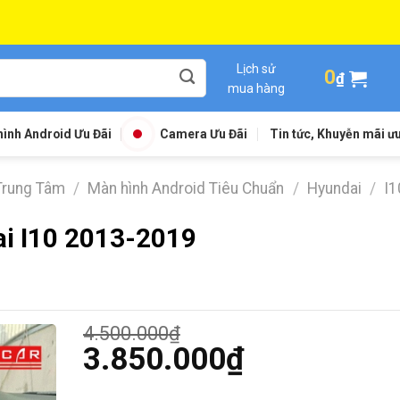
Lịch sử
0
₫
mua hàng
ình Android Ưu Đãi
Camera Ưu Đãi
Tin tức, Khuyễn mãi ưu
Trung Tâm
/
Màn hình Android Tiêu Chuẩn
/
Hyundai
/
I1
i I10 2013-2019
4.500.000
₫
Giá
3.850.000
₫
gốc
Giá
là: