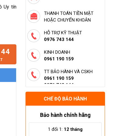
 Uy tín
THANH TOÁN TIỀN MẶT
HOẶC CHUYỂN KHOẢN
ng
HỖ TRỢ KỸ THUẬT
0976 743 144
144
KINH DOANH
0961 190 159
ẬT
TT BẢO HÀNH VÀ CSKH
0961 190 159
0976 743 144
HỖ TRỢ LẮP ĐẶT (HÀ NỘI)
CHẾ ĐỘ BẢO HÀNH
0961 190 159
0976 743 144
Bảo hành chính hãng
1 đổi 1:
12 tháng