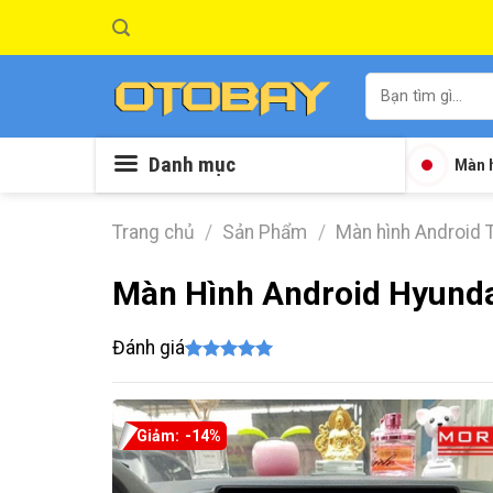
Skip
to
content
Tìm
kiếm:
Danh mục
Màn h
Trang chủ
/
Sản Phẩm
/
Màn hình Android 
Màn Hình Android Hyunda
Đánh giá
5.00
5
trên 5
dựa trên
đánh giá
-14%