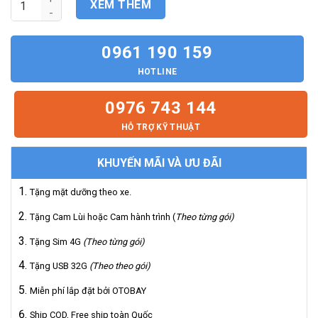
XEM THÊM
0961 190 159
HOTLINE
0976 743 144
HỖ TRỢ KỸ THUẬT
KHUYẾN MÃI VÀ ƯU ĐÃI
Tặng mặt dưỡng theo xe.
Tặng Cam Lùi hoặc Cam hành trình (
Theo từng gói)
Tặng Sim 4G
(Theo từng gói)
Tặng USB 32G
(Theo theo gói)
Miễn phí lắp đặt bởi OTOBAY
Ship COD, Free ship toàn Quốc