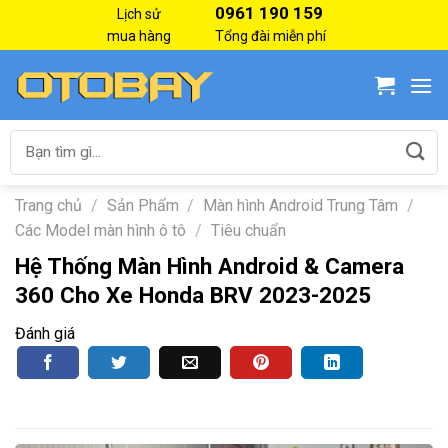
Skip
0961 190 159
Lịch sử
to
mua hàng
Tổng đài miễn phí
content
Tìm
kiếm:
Trang chủ
/
Sản Phẩm
/
Màn hình Android Trung Tâm
/
Các Model màn hình ô tô
/
Tiêu chuẩn
Hệ Thống Màn Hình Android & Camera
360 Cho Xe Honda BRV 2023-2025
Đánh giá