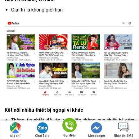
Giải trí là không giới hạn
Kết nối nhiều thiết bị ngoại vi khác
Thông tin nhiệt độ, áp suất lốp thông qua thiết bị cảm
biến Áp suất lốp (TMPS)
Gọi điện
Địa chỉ
Chat Zalo
Messenger
Nhắn tin SMS
Màn hình cho hàng ghế sau (Màn hình gối)