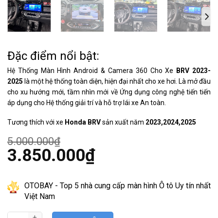
Đặc điểm nổi bật:
Hệ Thống Màn Hình Android & Camera 360 Cho Xe
BRV 2023-
2025
là một hệ thống toàn diện, hiện đại nhất cho xe hơi. Là mở đầu
cho xu hướng mới, tầm nhìn mới về Ứng dụng công nghệ tiến tiến
áp dụng cho Hệ thống giải trí và hỗ trợ lái xe An toàn.
Tương thích với xe
Honda BRV
sản xuất năm
2023,2024,2025
5.000.000
₫
Giá
3.850.000
₫
gốc
là:
Giá
5.000.000₫.
hiện
tại
OTOBAY - Top 5 nhà cung cấp màn hình Ô tô Uy tín nhất
là:
Việt Nam
3.850.000₫.
Hệ Thống Màn Hình Android & Camera 360 Cho Xe Honda BRV 