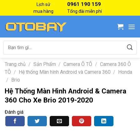
Skip
0961 190 159
Lịch sử
to
mua hàng
Tổng đài miễn phí
content
Tìm
kiếm:
Trang chủ
/
Sản Phẩm
/
Camera Ô TÔ
/
Camera 360 Ô
TÔ
/
Hệ thống Màn hình Android và Camera 360
/
Honda
/
Brio
Hệ Thống Màn Hình Android & Camera
360 Cho Xe Brio 2019-2020
Đánh giá