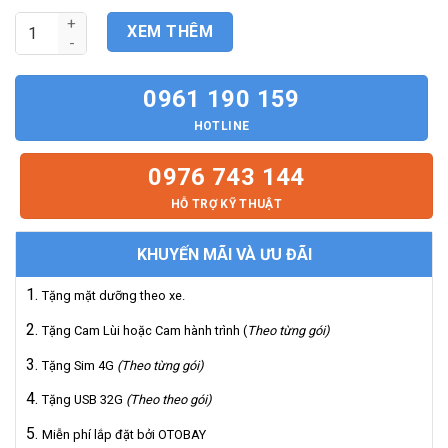
Hệ Thống Màn Hình Android & Camera 360 Cho Xe Brio 2019-2
XEM THÊM
0961 190 159
HOTLINE
0976 743 144
HỖ TRỢ KỸ THUẬT
KHUYẾN MÃI VÀ ƯU ĐÃI
Tặng mặt dưỡng theo xe.
Tặng Cam Lùi hoặc Cam hành trình (
Theo từng gói)
Tặng Sim 4G
(Theo từng gói)
Tặng USB 32G
(Theo theo gói)
Miễn phí lắp đặt bởi OTOBAY