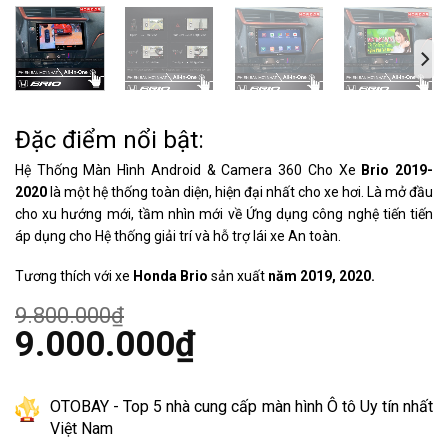
Đặc điểm nổi bật:
Hệ Thống Màn Hình Android & Camera 360 Cho Xe
Brio 2019-
2020
là một hệ thống toàn diện, hiện đại nhất cho xe hơi. Là mở đầu
cho xu hướng mới, tầm nhìn mới về Ứng dụng công nghệ tiến tiến
áp dụng cho Hệ thống giải trí và hỗ trợ lái xe An toàn.
Tương thích với xe
Honda Brio
sản xuất
năm 2019, 2020.
9.800.000
₫
Giá
9.000.000
₫
gốc
là:
Giá
9.800.000₫.
hiện
tại
OTOBAY - Top 5 nhà cung cấp màn hình Ô tô Uy tín nhất
là:
Việt Nam
9.000.000₫.