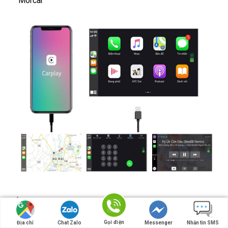
Morcar
Giải trí Online, Offline
Giải trí là không giới hạn
Gọi điện
Địa chỉ
Chat Zalo
Messenger
Nhắn tin SMS