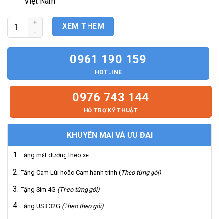
Việt Nam
9.000.000₫.
Hệ Thống Màn Hình Android & Camera 360 Cho Vios 2014-2017
XEM THÊM
0961 190 159
HOTLINE
0976 743 144
HỖ TRỢ KỸ THUẬT
KHUYẾN MÃI VÀ ƯU ĐÃI
Tặng mặt dưỡng theo xe.
Tặng Cam Lùi hoặc Cam hành trình (
Theo từng gói)
Tặng Sim 4G
(Theo từng gói)
Tặng USB 32G
(Theo theo gói)