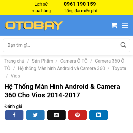
Skip
0961 190 159
Lịch sử
to
mua hàng
Tổng đài miễn phí
content
Tìm
kiếm:
Trang chủ
/
Sản Phẩm
/
Camera Ô TÔ
/
Camera 360 Ô
TÔ
/
Hệ thống Màn hình Android và Camera 360
/
Toyota
/
Vios
Hệ Thống Màn Hình Android & Camera
360 Cho Vios 2014-2017
Đánh giá