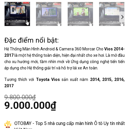
Đặc điểm nổi bật:
Hệ Thống Màn Hình Android & Camera 360 Morcar Cho
Vios 2014-
2017
là một hệ thống toàn diện, hiện đại nhất cho xe hơi. Là mở đầu
cho xu hướng mới, tầm nhìn mới về Ứng dụng công nghệ tiến tiến
áp dụng cho Hệ thống giải trí và hỗ trợ lái xe An toàn.
Tương thích với
Toyota Vios
sản xuất năm
2014, 2015, 2016,
2017
9.800.000
₫
Giá
9.000.000
₫
gốc
là:
Giá
9.800.000₫.
hiện
tại
OTOBAY - Top 5 nhà cung cấp màn hình Ô tô Uy tín nhất
là: