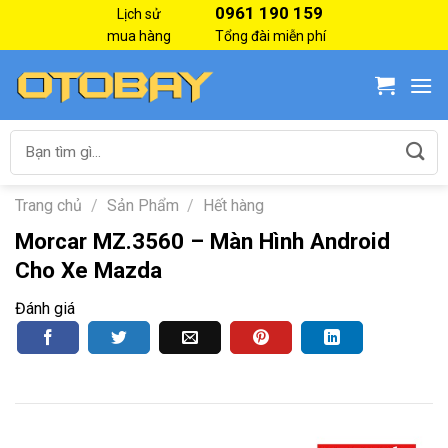
Skip
0961 190 159
Lịch sử
to
mua hàng
Tổng đài miễn phí
content
Tìm
kiếm:
Trang chủ
/
Sản Phẩm
/
Hết hàng
Morcar MZ.3560 – Màn Hình Android
Cho Xe Mazda
Đánh giá