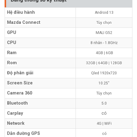
Hệ điều hành
Android 13
Mazda Connect
Tùy chọn
GPU
MALI G52
CPU
8 nhân - 1.8GHz
Ram
4GB | 6GB
Rom
32GB | 64GB | 128GB
Độ phân giải
Qled 1920x720
Screen Size
10.25"
Camera 360
Tùy chọn
Bluetooth
5.0
Carplay
có
Network
4G | WiFi
Dẫn đường GPS
có