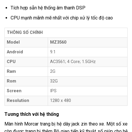
Tích hợp sẵn hệ thống âm thanh DSP
CPU mạnh mãnh mẽ nhất với chip xử lý tốc độ cao
THÔNG SỐ CHÍNH
Model
MZ3560
Android
9.1
CPU
AC3561; 4 Core; 1.5GHz
Ram
2G
Rom
32G
Screen
IPS
Resolution
1280 x 480
Tương thích với hệ thống
Màn hình Morcar trang bị hệ dây jack zin theo xe. Một số xe
còn được trang bị thêm Bộ giao tiếp kỹ thuật số giúp cho hệ