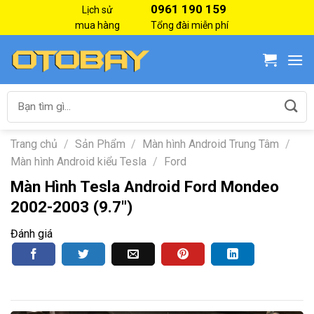
Skip
0961 190 159
Lịch sử
to
mua hàng
Tổng đài miễn phí
content
Tìm
kiếm:
Trang chủ
/
Sản Phẩm
/
Màn hình Android Trung Tâm
/
Màn hình Android kiểu Tesla
/
Ford
Màn Hình Tesla Android Ford Mondeo
2002-2003 (9.7″)
Đánh giá