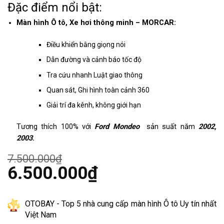
Đặc điểm nổi bật:
Màn hình Ô tô, Xe hơi thông minh – MORCAR:
Điều khiển bằng giọng nói
Dẫn đường và cảnh báo tốc độ
Tra cứu nhanh Luật giao thông
Quan sát, Ghi hình toàn cảnh 360
Giải trí đa kênh, không giới hạn
Tương thích 100% với
Ford Mondeo
sản suất năm
2002,
2003
.
7.500.000
₫
Giá
6.500.000
₫
gốc
là:
Giá
7.500.000₫.
hiện
tại
OTOBAY - Top 5 nhà cung cấp màn hình Ô tô Uy tín nhất
là:
Việt Nam
6.500.000₫.