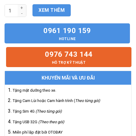
Màn Hình Tesla Android Ford Mondeo 2002-2003 (9.7") số lượn
XEM THÊM
0961 190 159
HOTLINE
0976 743 144
HỖ TRỢ KỸ THUẬT
KHUYẾN MÃI VÀ ƯU ĐÃI
Tặng mặt dưỡng theo xe.
Tặng Cam Lùi hoặc Cam hành trình (
Theo từng gói)
Tặng Sim 4G
(Theo từng gói)
Tặng USB 32G
(Theo theo gói)
Miễn phí lắp đặt bởi OTOBAY