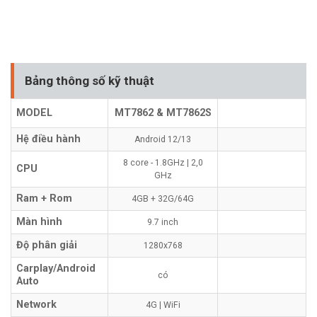
Bảng thông số kỹ thuật
MODEL
MT7862 & MT7862S
Hệ điều hành
Android 12/13
8 core - 1.8GHz | 2,0
CPU
GHz
Ram + Rom
4GB + 32G/64G
Màn hình
9.7 inch
Độ phân giải
1280x768
Carplay/Android
có
Auto
Network
4G | WiFi