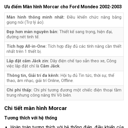
Ưu điểm Màn hình Morcar cho Ford Mondeo 2002-2003
Màn hình thông minh nhất:
Điều khiển chức năng bằng
giọng nói (Trợ lý ảo).
Đẹp hơn màn nguyên bản:
Thiết kế sang trọng, hiện đại,
đường nét tinh tế.
Tích hợp All-in-One:
Tích hợp đầy đủ các tính năng cần thiết
nhất trên 1 thiết bị.
Lắp đặt cắm Jắck zin:
Dây điện chế tạo sẵn theo xe, Công
việc lắp đặt chỉ là
Cắm Jắck
.
Thông tin, Giải trí đa kênh:
Hội tụ đủ Tin tức, thời sự, thể
thao, âm nhạc, giải trí Online, Offline.
Chi phí thấp:
Chi phí tương đương một chiếc điện thoại tầm
trung nhưng công năng thì Vô biên.
Chi tiết màn hình Morcar
Tương thích với hệ thống
Hoàn toàn tương thích với hệ thống điện, điều khiển của