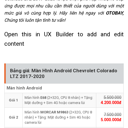
ứng được mọi nhu cầu cần thiết của người dùng với một
mức giá vô cùng hợp lý. Hãy liên hệ ngay với
OTOBAY,
Chúng tôi luôn tận tình tư vấn!
Open this in UX Builder to add and edit
content
Bảng giá: Màn Hình Android Chevrolet Colorado
LTZ 2017-2020
Màn hình Android
5.500.000
Màn hình
E68
(2+32G, CPU 8 nhân) + Tặng:
Gói 1
4.200.000đ
Mặt dưỡng + Sim 4G hoặc camera lùi
Màn hình
MORCAR
M9863
(2+32G, CPU 8
7.500.000
Gói 2
nhân) + Tặng: Mặt dưỡng + Sim 4G hoặc
5.000.000đ
camera lùi