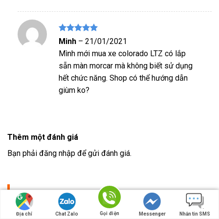
Được xếp
Minh
–
21/01/2021
hạng
5
5
Mình mới mua xe colorado LTZ có lắp
sao
sẵn màn morcar mà không biết sử dụng
hết chức năng. Shop có thể hướng dẫn
giùm ko?
Thêm một đánh giá
Bạn phải
đăng nhập
để gửi đánh giá.
SẢN PHẨM NỔI BẬT
Gọi điện
Địa chỉ
Chat Zalo
Messenger
Nhắn tin SMS