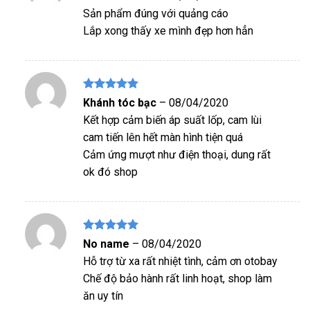
hạng
5
5
Sản phẩm đúng với quảng cáo
sao
Lắp xong thấy xe mình đẹp hơn hẳn
Được xếp
Khánh tóc bạc
–
08/04/2020
hạng
5
5
Kết hợp cảm biến áp suất lốp, cam lùi
sao
cam tiến lên hết màn hình tiện quá
Cảm ứng mượt như điện thoại, dung rất
ok đó shop
Được xếp
No name
–
08/04/2020
hạng
5
5
Hỗ trợ từ xa rất nhiệt tình, cảm ơn otobay
sao
Chế độ bảo hành rất linh hoạt, shop làm
ăn uy tín