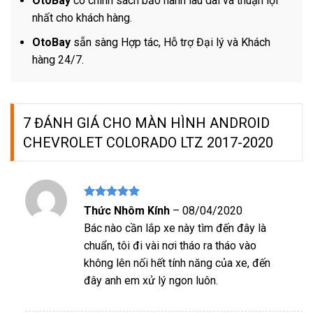
OtoBay
có chính sách bảo hành lâu dài và thuận lợi
nhất cho khách hàng.
OtoBay
sẵn sàng Hợp tác, Hỗ trợ Đại lý và Khách
hàng 24/7.
7 ĐÁNH GIÁ CHO
MÀN HÌNH ANDROID
CHEVROLET COLORADO LTZ 2017-2020
Được xếp
Thức Nhôm Kính
–
08/04/2020
hạng
5
5
Bác nào cần lắp xe này tìm đến đây là
sao
chuẩn, tôi đi vài nơi tháo ra tháo vào
không lên nối hết tính năng của xe, đến
đây anh em xử lý ngon luôn.