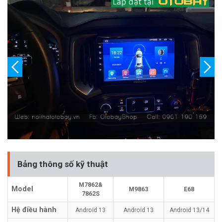
Bảng thông số kỹ thuật
M7862&
Model
M9863
E68
7862S
Hệ điều hành
Android 13
Android 13
Android 13/14