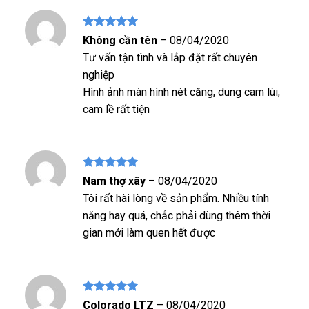
Được xếp
Không cần tên
–
08/04/2020
hạng
5
5
Tư vấn tận tình và lắp đặt rất chuyên
sao
nghiệp
Hình ảnh màn hình nét căng, dung cam lùi,
cam lề rất tiện
Được xếp
Nam thợ xây
–
08/04/2020
hạng
5
5
Tôi rất hài lòng về sản phẩm. Nhiều tính
sao
năng hay quá, chắc phải dùng thêm thời
gian mới làm quen hết được
Được xếp
Colorado LTZ
–
08/04/2020