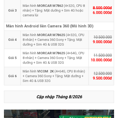
Màn hình
MORCAR
M7862
(4+32G, CPU 8
8.500.000đ
Gói 3
nhân) + Tặng: Mặt dưỡng + Sim 4G hoặc
6.000.000đ
camera lùi
Màn hình Android liền Camera 360 (Mô hình 3D)
Màn hình
MORCAR M7862S
(4+32G, CPU
10.500.000
Gói 4
8 nhân) + Camera 360 Sony + Tặng: Mặt
9.000.000đ
dưỡng + Sim 4G & USB 32G
Màn hình
MORCAR M7862S
(4+64G, CPU
11.500.000
Gói 5
8 nhân) + Camera 360 Sony + Tặng: Mặt
10.000.000đ
dưỡng + Sim 4G & USB 32G
Màn hình
VICOM 2K
(4+64G, CPU 8 nhân)
12.500.000
Gói 6
+ Camera 360 Sony + Tặng: Mặt dưỡng +
9.500.000đ
Sim 4G & USB 32G
Cập nhập Tháng 8/2026