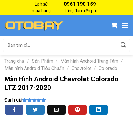
Skip
0961 190 159
Lịch sử
to
mua hàng
Tổng đài miễn phí
content
Tìm
kiếm:
Trang chủ
/
Sản Phẩm
/
Màn hình Android Trung Tâm
/
Màn hình Android Tiêu Chuẩn
/
Chevrolet
/
Colorado
Màn Hình Android Chevrolet Colorado
LTZ 2017-2020
Đánh giá
5.00
7
trên 5
dựa trên
đánh giá