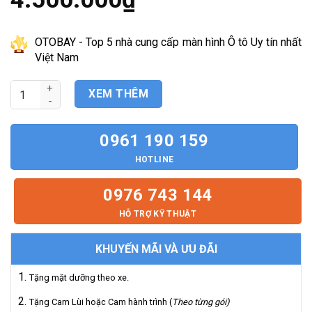
gốc
là:
Giá
5.500.000₫.
hiện
tại
OTOBAY - Top 5 nhà cung cấp màn hình Ô tô Uy tín nhất
là:
Việt Nam
4.500.000₫.
Màn Hình Android Chevrolet Colorado LTZ 2017-2020 số lượng
XEM THÊM
0961 190 159
HOTLINE
0976 743 144
HỖ TRỢ KỸ THUẬT
KHUYẾN MÃI VÀ ƯU ĐÃI
Tặng mặt dưỡng theo xe.
Tặng Cam Lùi hoặc Cam hành trình (
Theo từng gói)