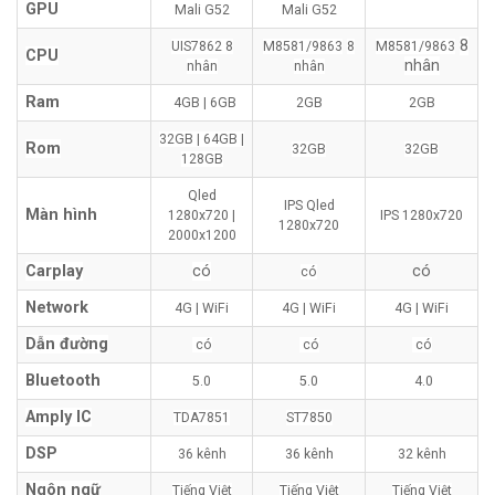
GPU
Mali G52
Mali G52
8
UIS7862
8
M8581/9863
8
M8581/9863
CPU
nhân
nhân
nhân
Ram
4GB | 6GB
2GB
2GB
32GB | 64GB |
Rom
32GB
32GB
128GB
Qled
IPS Qled
Màn hình
1280x720 |
IPS 1280x720
1280x720
2000x1200
Carplay
có
có
có
Network
4G | WiFi
4G | WiFi
4G | WiFi
Dẫn đường
có
có
có
Bluetooth
5.0
5.0
4.0
Amply IC
TDA7851
ST7850
DSP
36 kênh
36 kênh
32 kênh
Ngôn ngữ
Tiếng Việt
Tiếng Việt
Tiếng Việt