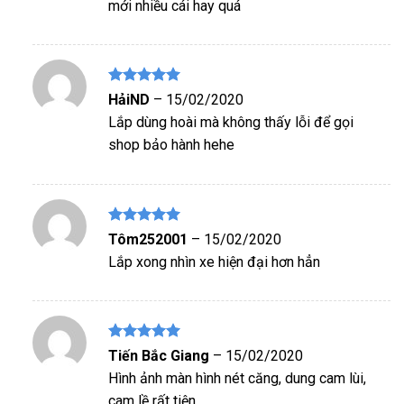
mới nhiều cái hay quá
Được xếp
HảiND
–
15/02/2020
hạng
5
5
Lắp dùng hoài mà không thấy lỗi để gọi
sao
shop bảo hành hehe
Được xếp
Tôm252001
–
15/02/2020
hạng
5
5
Lắp xong nhìn xe hiện đại hơn hẳn
sao
Được xếp
Tiến Bắc Giang
–
15/02/2020
hạng
5
5
Hình ảnh màn hình nét căng, dung cam lùi,
sao
cam lề rất tiện