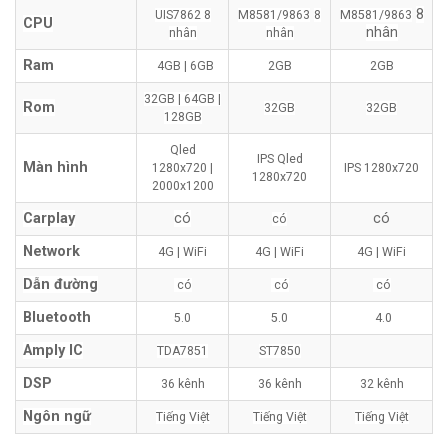
8
UIS7862
8
M8581/9863
8
M8581/9863
CPU
nhân
nhân
nhân
Ram
4GB | 6GB
2GB
2GB
32GB | 64GB |
Rom
32GB
32GB
128GB
Qled
IPS Qled
Màn hình
1280x720 |
IPS 1280x720
1280x720
2000x1200
Carplay
có
có
có
Network
4G | WiFi
4G | WiFi
4G | WiFi
Dẫn đường
có
có
có
Bluetooth
5.0
5.0
4.0
Amply IC
TDA7851
ST7850
DSP
36 kênh
36 kênh
32 kênh
Ngôn ngữ
Tiếng Việt
Tiếng Việt
Tiếng Việt