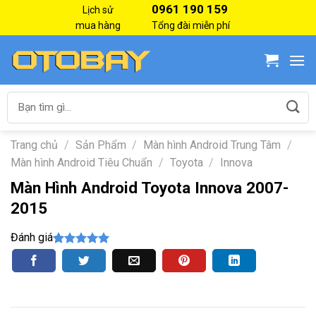
Skip
0961 190 159
Lịch sử
to
mua hàng
Tổng đài miễn phí
content
Tìm
kiếm:
Trang chủ
/
Sản Phẩm
/
Màn hình Android Trung Tâm
/
Màn hình Android Tiêu Chuẩn
/
Toyota
/
Innova
Màn Hình Android Toyota Innova 2007-
2015
Đánh giá
5.00
5
trên 5
dựa trên
đánh giá