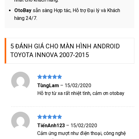
OtoBay
sẵn sàng Hợp tác, Hỗ trợ Đại lý và Khách
hàng 24/7.
5 ĐÁNH GIÁ CHO
MÀN HÌNH ANDROID
TOYOTA INNOVA 2007-2015
Được xếp
TùngLam
–
15/02/2020
hạng
5
5
Hỗ trợ từ xa rất nhiệt tình, cảm ơn otobay
sao
Được xếp
TiếnAnh123
–
15/02/2020
hạng
5
5
Cảm ứng mượt như điện thoại, công nghệ
sao