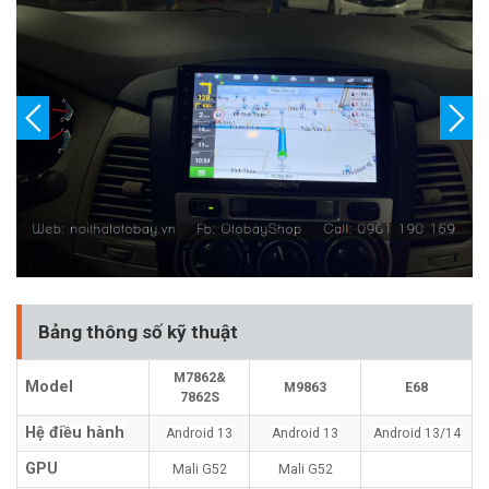
Bảng thông số kỹ thuật
M7862&
Model
M9863
E68
7862S
Hệ điều hành
Android 13
Android 13
Android 13/14
GPU
Mali G52
Mali G52