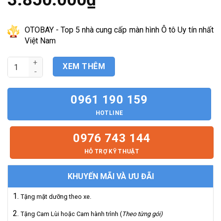
gốc
là:
Giá
4.500.000₫.
hiện
tại
OTOBAY - Top 5 nhà cung cấp màn hình Ô tô Uy tín nhất
là:
Việt Nam
3.850.000₫.
Màn Hình Android Toyota Innova 2007-2015 số lượng
XEM THÊM
0961 190 159
HOTLINE
0976 743 144
HỖ TRỢ KỸ THUẬT
KHUYẾN MÃI VÀ ƯU ĐÃI
Tặng mặt dưỡng theo xe.
Tặng Cam Lùi hoặc Cam hành trình (
Theo từng gói)