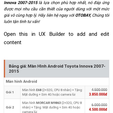
Innova 2007-2015
là lựa chọn phù hợp nhất, nó đáp ứng
được mọi nhu cầu cần thiết của người dùng với một mức
giá vô cùng hợp lý. Hãy liên hệ ngay với
OTOBAY,
Chúng tôi
luôn tận tình tư vấn!
Open this in UX Builder to add and edit
content
Bảng giá: Màn Hình Android Toyota Innova 2007-
2015
Màn hình Android
4.500.000
Màn hình
E68
(2+32G, CPU 8 nhân) + Tặng:
Gói 1
3.850.000đ
Mặt dưỡng + Sim 4G hoặc camera lùi
Màn hình
MORCAR
M9863
(2+32G, CPU 8
6.000.000
Gói 2
nhân) + Tặng: Mặt dưỡng + Sim 4G hoặc
4.500.000đ
camera lùi