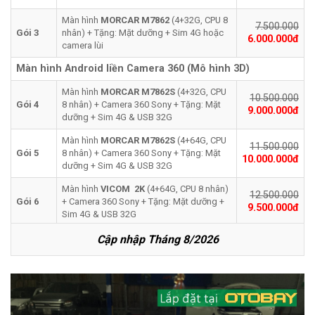
Màn hình
MORCAR
M7862
(4+32G, CPU 8
7.500.000
Gói 3
nhân) + Tặng: Mặt dưỡng + Sim 4G hoặc
6.000.000đ
camera lùi
Màn hình Android liền Camera 360 (Mô hình 3D)
Màn hình
MORCAR M7862S
(4+32G, CPU
10.500.000
Gói 4
8 nhân) + Camera 360 Sony + Tặng: Mặt
9.000.000đ
dưỡng + Sim 4G & USB 32G
Màn hình
MORCAR M7862S
(4+64G, CPU
11.500.000
Gói 5
8 nhân) + Camera 360 Sony + Tặng: Mặt
10.000.000đ
dưỡng + Sim 4G & USB 32G
Màn hình
VICOM 2K
(4+64G, CPU 8 nhân)
12.500.000
Gói 6
+ Camera 360 Sony + Tặng: Mặt dưỡng +
9.500.000đ
Sim 4G & USB 32G
Cập nhập Tháng 8/2026