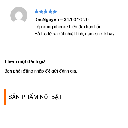
Được xếp
DacNguyen
–
31/03/2020
hạng
5
5
Lắp xong nhìn xe hiện đại hơn hẳn
sao
Hỗ trợ từ xa rất nhiệt tình, cảm ơn otobay
Thêm một đánh giá
Bạn phải
đăng nhập
để gửi đánh giá.
SẢN PHẨM NỔI BẬT