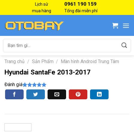
Skip
0961 190 159
Lịch sử
to
mua hàng
Tổng đài miễn phí
content
Tìm
kiếm:
Trang chủ
/
Sản Phẩm
/
Màn hình Android Trung Tâm
Hyundai SantaFe 2013-2017
Đánh giá
5.00
4
trên 5
dựa trên
đánh giá