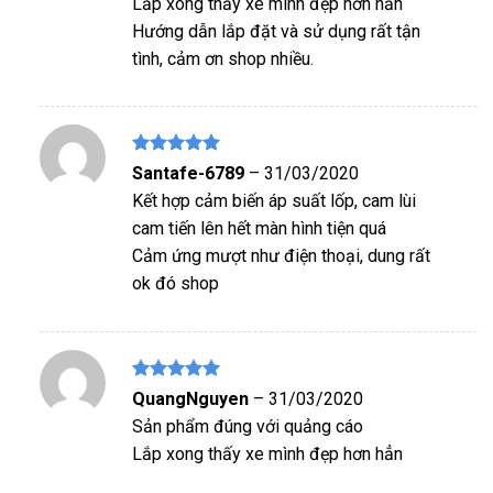
Lắp xong thấy xe mình đẹp hơn hẳn
sao
Hướng dẫn lắp đặt và sử dụng rất tận
tình, cảm ơn shop nhiều.
Được xếp
Santafe-6789
–
31/03/2020
hạng
5
5
Kết hợp cảm biến áp suất lốp, cam lùi
sao
cam tiến lên hết màn hình tiện quá
Cảm ứng mượt như điện thoại, dung rất
ok đó shop
Được xếp
QuangNguyen
–
31/03/2020
hạng
5
5
Sản phẩm đúng với quảng cáo
sao
Lắp xong thấy xe mình đẹp hơn hẳn