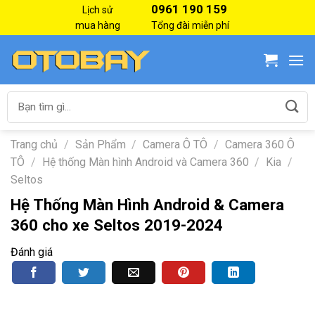
Skip
0961 190 159
Lịch sử
to
mua hàng
Tổng đài miễn phí
content
Tìm
kiếm:
Trang chủ
/
Sản Phẩm
/
Camera Ô TÔ
/
Camera 360 Ô
TÔ
/
Hệ thống Màn hình Android và Camera 360
/
Kia
/
Seltos
Hệ Thống Màn Hình Android & Camera
360 cho xe Seltos 2019-2024
Đánh giá