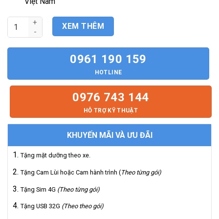
Việt Nam
9.000.000₫.
Hệ Thống Màn Hình Android & Camera 360 cho xe Seltos 2019
XEM THÊM
0961 190 159
HOTLINE
0976 743 144
HỖ TRỢ KỸ THUẬT
KHUYẾN MÃI VÀ ƯU ĐÃI
Tặng mặt dưỡng theo xe.
Tặng Cam Lùi hoặc Cam hành trình (
Theo từng gói)
Tặng Sim 4G
(Theo từng gói)
Tặng USB 32G
(Theo theo gói)