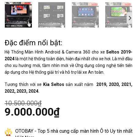
Đặc điểm nổi bật:
Hệ Thống Màn Hình Android & Camera 360 cho xe
Seltos 2019-
2024
là một hệ thống toàn diện, hiện đại nhất cho xe hơi. Là mở đầu
cho xu hướng mới, tầm nhìn mới về Ứng dụng công nghệ tiến tiến
áp dụng cho Hệ thống giải trí và hỗ trợ lái xe An toàn.
Tương thích với xe
Kia Seltos
sản xuất năm
2019, 2020, 2021,
2022, 2023, 2024.
10.500.000
₫
Giá
9.000.000
₫
gốc
là:
Giá
10.500.000₫.
hiện
tại
OTOBAY - Top 5 nhà cung cấp màn hình Ô tô Uy tín nhất
là: