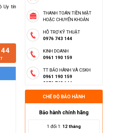
 Uy tín
THANH TOÁN TIỀN MẶT
HOẶC CHUYỂN KHOẢN
lượng
HỖ TRỢ KỸ THUẬT
0976 743 144
144
KINH DOANH
0961 190 159
ẬT
TT BẢO HÀNH VÀ CSKH
0961 190 159
0976 743 144
HỖ TRỢ LẮP ĐẶT (HÀ NỘI)
CHẾ ĐỘ BẢO HÀNH
0961 190 159
0976 743 144
Bảo hành chính hãng
1 đổi 1:
12 tháng