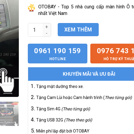
hiện
5.500.000₫.
tại
OTOBAY - Top 5 nhà cung cấp màn hình Ô tô
là:
nhất Việt Nam
4.500.000₫.
Màn Hình Android Toyota Avalon 2006-2011 số 
XEM THÊM
0961 190 159
0976 743 
HOTLINE
HỖ TRỢ KỸ THU
KHUYẾN MÃI VÀ ƯU ĐÃI
Tặng mặt dưỡng theo xe.
Tặng Cam Lùi hoặc Cam hành trình (
Theo từng gói)
Tặng Sim 4G
(Theo từng gói)
Tặng USB 32G
(Theo theo gói)
Miễn phí lắp đặt bởi OTOBAY