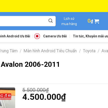
Lịch sử
0
₫
mua hàng
ình Android Ưu Đãi
Camera Ưu Đãi
Tin tức, Khuyễn mãi ưu
Trung Tâm
/
Màn hình Android Tiêu Chuẩn
/
Toyota
/
Ava
 Avalon 2006-2011
5.500.000
₫
Giá
4.500.000
₫
gốc
Giá
là: