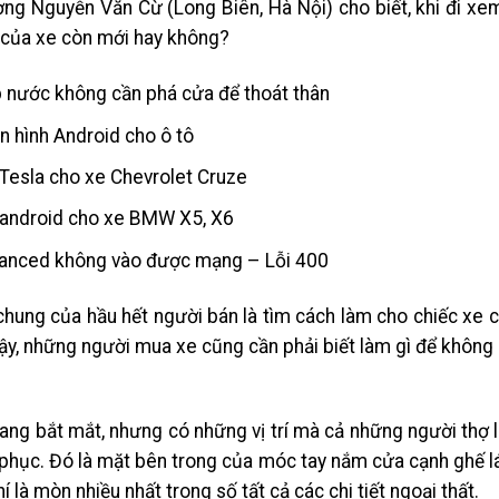
ng Nguyễn Văn Cừ (Long Biên, Hà Nội) cho biết, khi đi xem
ất của xe còn mới hay không?
ập nước không cần phá cửa để thoát thân
àn hình Android cho ô tô
nh Tesla cho xe Chevrolet Cruze
̀nh android cho xe BMW X5, X6
Vanced không vào được mạng – Lỗi 400
 chung của hầu hết người bán là tìm cách làm cho chiếc xe 
vậy, những người mua xe cũng cần phải biết làm gì để không
ang bắt mắt, nhưng có những vị trí mà cả những người thợ 
phục. Đó là mặt bên trong của móc tay nắm cửa cạnh ghế lái
í là mòn nhiều nhất trong số tất cả các chi tiết ngoại thất.