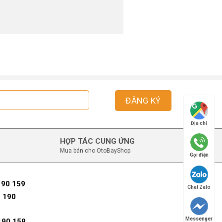
Địa chỉ
HỢP TÁC CUNG ỨNG
Mua bán cho OtoBayShop
Gọi điện
190 159
Chat Zalo
 190
Messenger
190 159