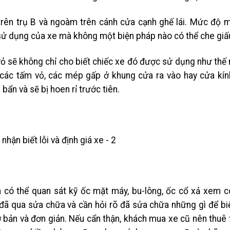
 trên trụ B và ngoàm trên cánh cửa cạnh ghế lái. Mức độ 
sử dụng của xe mà không một biện pháp nào có thể che giấ
vỏ sẽ không chỉ cho biết chiếc xe đó được sử dụng như thế
các tấm vỏ, các mép gấp ở khung cửa ra vào hay cửa kín
ẩn và sẽ bị hoen rỉ trước tiên.
có thể quan sát kỹ ốc mặt máy, bu-lông, ốc cổ xả xem có
ã qua sửa chữa và cần hỏi rõ đã sửa chữa những gì để biế
cơ bản và đơn giản. Nếu cẩn thận, khách mua xe cũ nên thuê t