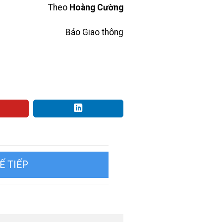
Theo
Hoàng Cường
Báo Giao thông
gập nước không cần phá cửa để
thoát thân