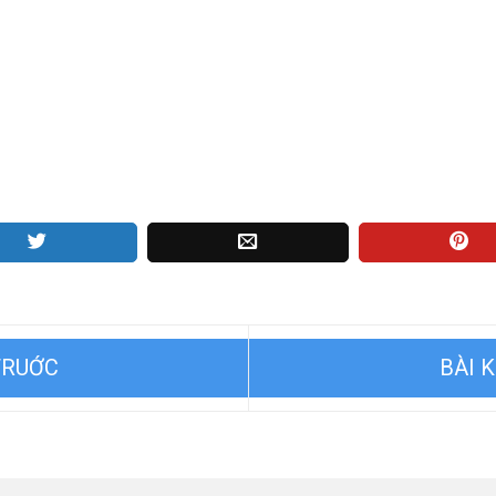
Giảm 50% Phí Trước Bạ
Xử lý sự cố khi xe ô tô bị n