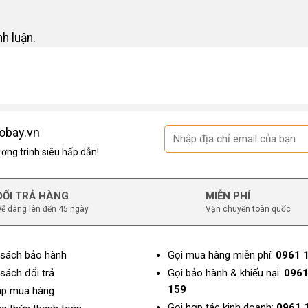
h luận.
obay.vn
ng trình siêu hấp dẫn!
ĐỔI TRẢ HÀNG
MIỄN PHÍ
ễ dàng lên đến 45 ngày
Vận chuyển toàn quốc
 sách bảo hành
Gọi mua hàng miễn phí:
0961 
sách đổi trả
Gọi bảo hành & khiếu nại:
0961
159
áp mua hàng
Gọi hợp tác kinh doanh:
0961 