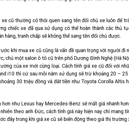
xe cũ thường có thói quen sang tên đổi chủ xe luôn để trá
hững chiếc xe đã qua sử dụng có thể hoàn thành các thủ t
ân hàng, tranh chấp sẽ không thể sang tên đổi chủ được.
trước khi mua xe cũ cũng là vấn đề quan trọng với người đi 
, chủ một salon ô tô cũ trên phố Dương Đình Nghệ (Hà Nội)
trường của xe mới cùng loại. Cách tính giá xe cũ đối với nhữ
nd i10 thì cứ sau mỗi năm sử dụng sẽ trừ khoảng 20 – 25 t
khoảng 30 triệu đồng và đắt tiền như Toyota Corolla Altis
iền hơn như Lexus hay Mercedes-Benz sẽ mất giá nhanh hơ
uy nhiên theo anh Đức, cách tính giá này hiện nay chỉ mang t
ớc đây trong khi giá xe cũ sẽ biến động theo giá thị trường 