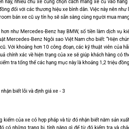
ện nay, nhiều chủ xe cũng chọn cách mang xe cũ vào hãng
 đồng đối với các thương hiệu xe bình dân. Việc này nên như
oom bán xe cũ uy tín họ sẽ sẵn sàng cùng người mua mang xe
 hơn như Mercedes-Benz hay BMW, số tiền làm dịch vụ kiể
uật Mercedes-Benz Ngôi sao Việt Nam cho biết: “Hiện chúng
ũ. Với khoảng hơn 10 công đoạn, các kỹ thuật viên của hã
uả chính xác về hiện trạng của xe sẽ giúp khách hàng có th
kiểm tra tổng thể các hạng mục này là khoảng 1,2 triệu đồng
ng kiểm của xe có hợp pháp và từ đó nhận biết năm sản xuấ
ó có những trang bị, tính năng gì để từ đó kiểm tra và ch