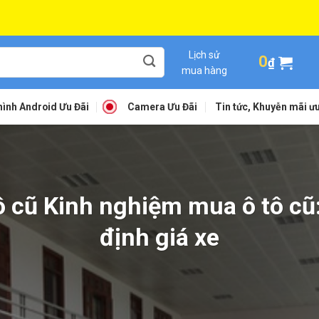
Lịch sử
0
₫
mua hàng
ình Android Ưu Đãi
Camera Ưu Đãi
Tin tức, Khuyễn mãi ưu
 cũ Kinh nghiệm mua ô tô cũ: 
định giá xe