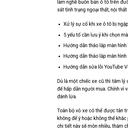
làm nghề buôn bán ô tô trên đườ
sát tình trạng ngoại thất, nội th
Xử lý sự cố khi xe ô tô bị ng
5 yếu tố cần lưu ý khi chọn m
Hướng dẫn tháo lắp màn hì
Hướng dẫn tháo lắp màn hi
Hướng dẫn sửa lỗi YouTube 
Dù là một chiếc xe cũ thì tâm lý
để hấp dẫn người mua. Chính vì 
đánh lừa.
Toàn bộ vỏ xe có thể được tân tr
không để ý hoặc không thể khắc 
chi tiết này sẽ mòn nhiều, thậm ch