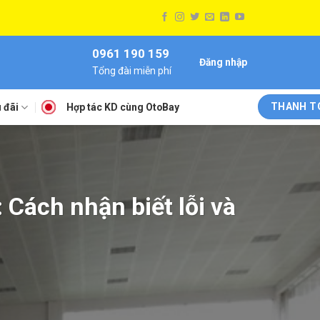
0961 190 159
Đăng nhập
Tổng đài miễn phí
THANH T
 đãi
Hợp tác KD cùng OtoBay
Cách nhận biết lỗi và